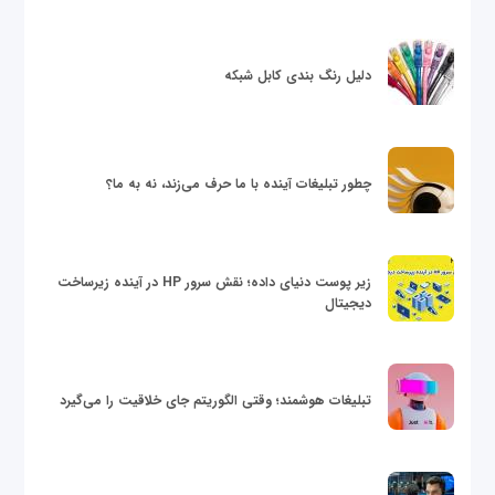
دلیل رنگ بندی کابل شبکه
چطور تبلیغات آینده با ما حرف می‌زند، نه به ما؟
زیر پوست دنیای داده؛ نقش سرور HP در آینده زیرساخت
دیجیتال
تبلیغات هوشمند؛ وقتی الگوریتم جای خلاقیت را می‌گیرد