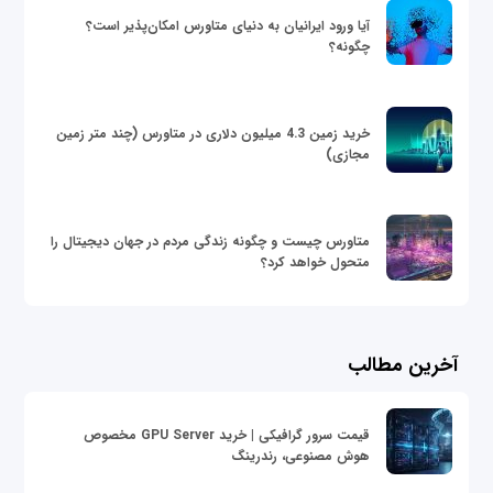
آیا ورود ایرانیان به دنیای متاورس امکان‌پذیر است؟
چگونه؟
خرید زمین 4.3 میلیون دلاری در متاورس (چند متر زمین
مجازی)
متاورس چیست و چگونه زندگی مردم در جهان دیجیتال را
متحول خواهد کرد؟
آخرین مطالب
قیمت سرور گرافیکی | خرید GPU Server مخصوص
هوش مصنوعی، رندرینگ