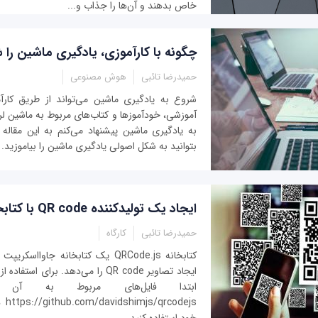
خاص بدهند و آن‌ها را جذاب و...
چگونه با کارآموزی، یادگیری ماشین را 
حمیدرضا تائبی
هوش مصنوعی
شروع به یادگیری ماشین می‌تواند از طریق کارآم
آموزشی، خودآموزها و کتاب‌های مربوط به ماشین لر
به یادگیری ماشین پیشنهاد می‌کنم به این مقاله 
بتوانید به شکل اصولی یادگیری ماشین را بیاموزید.
ایجاد یک تولیدکننده QR code با کتابخانه QRCode.js
حمیدرضا تائبی
کارگاه
کتابخانه QRCode.js یک کتابخانه جاوا
ایجاد تصاویر QR code را می‌دهد. برای اس
ابتدا فایل‌های مربوط به آن
dejs