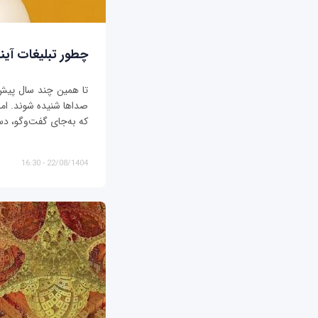
چطور تبلیغات آیند
تا همین چند سال پیش، ت
صداها شنیده شوند. اما د
که به‌جای گفت‌وگو، دس
22/08/1404 - 16:30