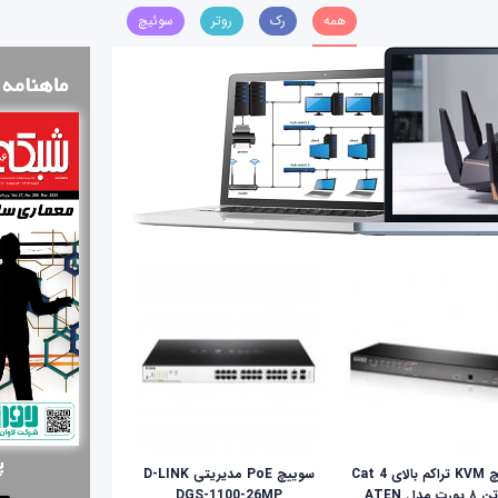
همه
رک
روتر
سوئیچ
سوئیچ KVM تراکم بالای Cat 4
سوییچ PoE مدیریتی D-LINK
ای‌تن ۸ پورت مدل ATEN
DGS-1100-26MP