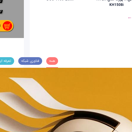
KH1508i
 ←
همه
فناوری شبکه
تعرفه ای