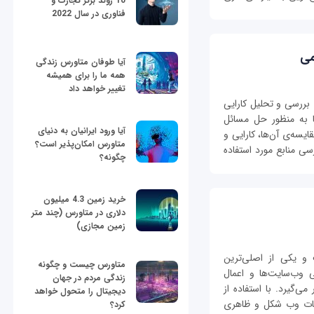
10 روند برتر تجارت و
فناوری در سال 2022
می
آیا طوفان متاورس زندگی
همه ما را برای همیشه
تغییر خواهد داد
analyze algor) به معنای بررسی و تحلیل کارایی
ها به منظور حل مسائل
آیا ورود ایرانیان به دنیای
یسه‌ی آن‌ها، کارایی و
متاورس امکان‌پذیر است؟
ی منابع مورد استفاده
چگونه؟
خرید زمین 4.3 میلیون
دلاری در متاورس (چند متر
زمین مجازی)
Cascading Style She است و یکی از اصلی‌ترین
متاورس چیست و چگونه
 وب‌سایت‌ها و اعمال
زندگی مردم در جهان
‌گیرد. با استفاده از
دیجیتال را متحول خواهد
صفحات وب شکل و ظاهری
کرد؟