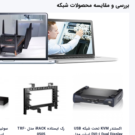
بررسی و مقایسه محصولات شبکه
اکستندر KVM تحت شبکه USB
رک ایستاده iRACK مدل TRF-
DVI-I Dual Display ای‌تن مدل
0505