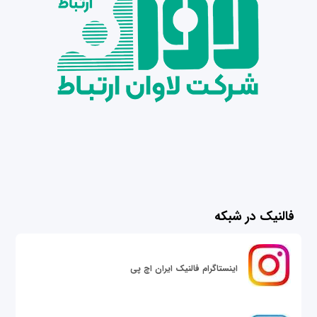
فالنیک در شبکه
اینستاگرام فالنیک ایران اچ پی