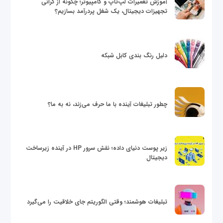
آموزش تعمیرات لپ‌تاپ و کامپیوتر؛ چگونه از گرانی
تجهیزات دیجیتال، یک شغل پردرآمد بسازیم؟
دلیل رنگ بندی کابل شبکه
چطور تبلیغات آینده با ما حرف می‌زند، نه به ما؟
زیر پوست دنیای داده؛ نقش سرور HP در آینده زیرساخت
دیجیتال
تبلیغات هوشمند؛ وقتی الگوریتم جای خلاقیت را می‌گیرد