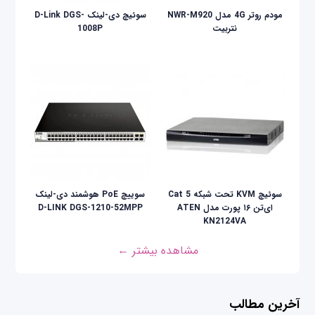
مودم روتر 4G مدل NWR-M920
سوئیچ دی-لینک D-Link DGS-
نتربیت
1008P
سوئیچ KVM تحت شبکه Cat 5
سوییچ PoE هوشمند دی-لینک
ای‌تن ۱۶ پورت مدل ATEN
D-LINK DGS-1210-52MPP
KN2124VA
مشاهده بیشتر ←
آخرین مطالب