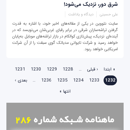
شرق دور، نزديک می‌شود!
علی حسینی
دیدگاه و یاداشت
سايت نئووين در يکی از مقاله‌های اخير خود، با اشاره به قدرت
گرفتن تراشه‌سازان شرقی در برابر رقبای غربی‌شان می‌نويسد که در
آينده‌ای نزديک، پيش‌تازی کوالکام در بازار تراشه‌های موبايل به‌پايان
خواهد رسيد و شرکت تايوانی مدياتک گوی سبقت را از آن شرکت
امريکایی خواهد ربود.
صفحه‌ها
« ابتدا
‹ قبلی
…
1228
1229
1230
1231
1232
1233
1234
1235
1236
…
بعدی ›
انتها »