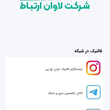
فالنیک در شبکه
اینستاگرام فالنیک ایران اچ پی
کانال تخصصی سرور و شبکه