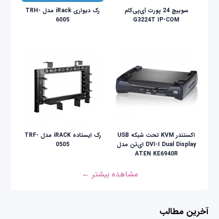
سوییچ 24 پورت آی‌پی‌کام
رک دیواری iRack مدل TRH-
6005
G3224T IP-COM
اکستندر KVM تحت شبکه USB
رک ایستاده iRACK مدل TRF-
DVI-I Dual Display ای‌تن مدل
0505
ATEN KE6940R
مشاهده بیشتر ←
آخرین مطالب