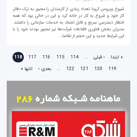
شیوع ویروس کرونا تعداد زیادی از کارمندان را مجبور به ترک دفاتر
کار خود و شروع به کار در خانه کرد و این در حالی بود که همه
انتظار دسترسی سریع و قابل اعتماد به خدمات سازمانی را داشتند.
مدیران بخش فناوری اطلاعات شرکت‌ها نیز مجبور بودند خود را با
این شرایط جدید و این حجم از تقاضا...
صفحه‌ها
« ابتدا
‹ قبلی
…
114
115
116
117
118
119
120
121
122
…
بعدی ›
انتها »