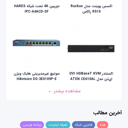
اکسس پوینت مدل Ruckus
دوربین 4K تحت شبکه HARES
R510 راکاس
IPC-A4ACD-SF
اکستندر DVI HDBaseT KVM
سوئیچ غیرمدیریتی هایک ویژن
ای‌تن مدل ATEN CE610AL
Hikvision DS-3E0109P-E
مشاهده بیشتر ←
آخرین مطالب
همه
فناوری شبکه
تعرفه اینترنت
برنامه نویسی