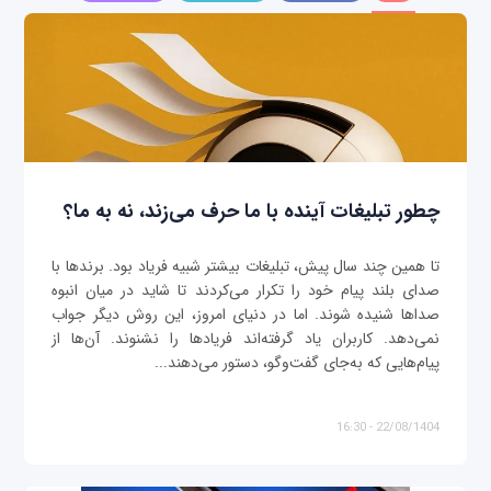
چطور تبلیغات آینده با ما حرف می‌زند، نه به ما؟
تا همین چند سال پیش، تبلیغات بیشتر شبیه فریاد بود. برندها با
صدای بلند پیام خود را تکرار می‌کردند تا شاید در میان انبوه
صداها شنیده شوند. اما در دنیای امروز، این روش دیگر جواب
نمی‌دهد. کاربران یاد گرفته‌اند فریادها را نشنوند. آن‌ها از
پیام‌هایی که به‌جای گفت‌وگو، دستور می‌دهند...
22/08/1404 - 16:30