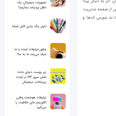
 اگر به دنبال پیدا
تجهیزات دیجیتال، یک
شغل پردرآمد بسازیم؟
ص از صفحه مدیریت
گرفته در سایت UI Interactions کلیک کنید تا به سورس کدها و
دلیل رنگ بندی کابل شبکه
چطور تبلیغات آینده با ما
حرف می‌زند، نه به ما؟
زیر پوست دنیای داده؛
نقش سرور HP در آینده
زیرساخت دیجیتال
تبلیغات هوشمند؛ وقتی
الگوریتم جای خلاقیت را
می‌گیرد