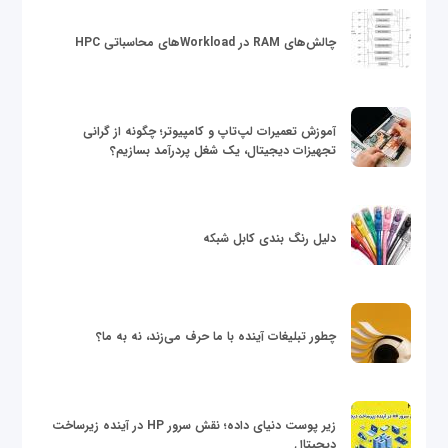
چالش‌های RAM در Workloadهای محاسباتی HPC
آموزش تعمیرات لپ‌تاپ و کامپیوتر؛ چگونه از گرانی
تجهیزات دیجیتال، یک شغل پردرآمد بسازیم؟
دلیل رنگ بندی کابل شبکه
چطور تبلیغات آینده با ما حرف می‌زند، نه به ما؟
زیر پوست دنیای داده؛ نقش سرور HP در آینده زیرساخت
دیجیتال