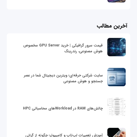
آخرین مطالب
قیمت سرور گرافیکی | خرید GPU Server مخصوص
هوش مصنوعی، رندرینگ
سایت شرکتی حرفه‌ای؛ ویترین دیجیتال شما در عصر
جستجو و هوش مصنوعی
چالش‌های RAM در Workloadهای محاسباتی HPC
آموزش تعمیرات لپ‌تاپ و کامپیوتر؛ چگونه از گرانی