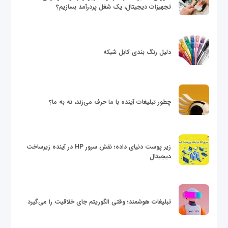
تجهیزات دیجیتال، یک شغل پردرآمد بسازیم؟
دلیل رنگ بندی کابل شبکه
چطور تبلیغات آینده با ما حرف می‌زند، نه به ما؟
زیر پوست دنیای داده؛ نقش سرور HP در آینده زیرساخت
دیجیتال
تبلیغات هوشمند؛ وقتی الگوریتم جای خلاقیت را می‌گیرد