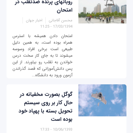
روبات‎های پرنده ضدتقلب در
امتحان
محسن آقاجانی
اخبار جهان
17/03/1394 - 11:25
امتحان دادن همیشه با استرس
همراه بوده است، به همین دلیل
طبیعی است برخی افراد وسوسه
می‎شوند تا به جای کار سخت درس
خواندن به تقلب رو بیاورند. از این
پس دانش‌آموزانی که قصد گذراندن
آزمون ورود به دانشگاه...
گوگل بصورت مخفیانه در
حال کار بر روی سیستم
تحویل بسته با پهپاد خود
بوده است
10/06/1393 - 17:33