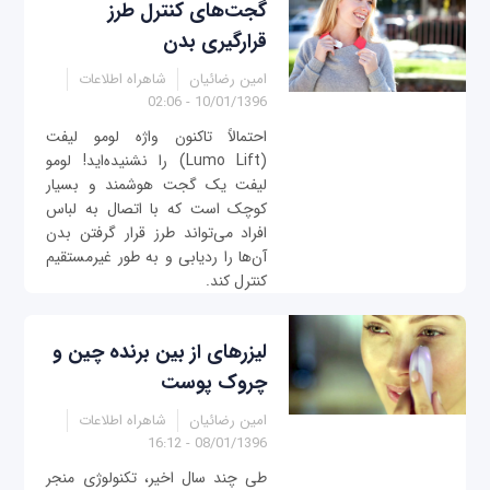
گجت‌های کنترل طرز
قرارگیری بدن
امین رضائیان
شاهراه اطلاعات
10/01/1396 - 02:06
احتمالاً تاکنون واژه لومو لیفت
(Lumo Lift) را نشنیده‌اید! لومو
لیفت یک گجت هوشمند و بسیار
کوچک است که با اتصال به لباس
افراد می‌تواند طرز قرار گرفتن بدن
آن‌ها را ردیابی و به طور غیرمستقیم
کنترل کند.
لیزرهای از بین برنده چین و
چروک پوست
امین رضائیان
شاهراه اطلاعات
08/01/1396 - 16:12
طی چند سال اخیر، تکنولوژی منجر