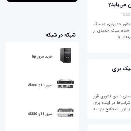
 می‌یابد؟
 به‌طور جدی‌تری به مرگ
ل شده، سبک جدیدی از
شبکه در شبکه
ه‌ای با...
خرید سرور hp
یک برای
سرور dl380 g10
لی دنیای فناوری قرار
کت‌ها در آینده برای
 این اصطلاح تنها به
سرور dl380 g11