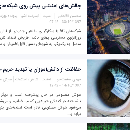
چالش‌های امنیتـی پیش روی شبکه‌های G
محسن آقاجانی
امنیت
اینترنت اشیا
پرونده ویژه
30/10/1397 - 07:45
شبکه‌های 5G با به‌کارگیری مفاهیم جدیدی از ف
روزافزون دسترسی پهنای باند، افزایش تعداد کاربر
متصل به یکدیگر، به شیوه‌ای بسیار قابل‌اطمینان و مق
حفاظت از دانش‌آموزان یا تهدید حری
مهدی صنعت‌جو
امنیت
شاهراه اطلاعات
هوش مص
14/10/1397 - 12:42
هوش مصنوعی در حال پیشرفت است و دیگر ب
ناشناخته در لابه‌لای خبرهایی که می‌خوانیم و می‌شنو
می‌شود هوش مصنوعی قادر است اسلحه‌های پنهان
بیابد و...