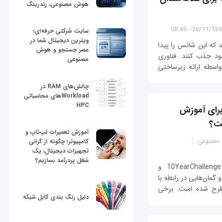
هوش مصنوعی، رندرینگ
28/11/1397 - 08:
سایت شرکتی حرفه‌ای؛
ویترین دیجیتال شما در
 که این شانس را پیدا
عصر جستجو و هوش
ود جذب کنند. فناوری
مصنوعی
واسطه ارائه زیرساختی
چالش‌های RAM در
Workloadهای محاسباتی
HPC
10Year، ابزاری برای آموزش
ت؟
آموزش تعمیرات لپ‌تاپ و
مصنوعی
کامپیوتر؛ چگونه از گرانی
تجهیزات دیجیتال، یک
شغل پردرآمد بسازیم؟
برخی با طرح پرسش‌هایی در مورد هشتگ 10YearChallenge و
گمان‌هایی در رابطه با
طرح شده است. برخی
دلیل رنگ بندی کابل شبکه