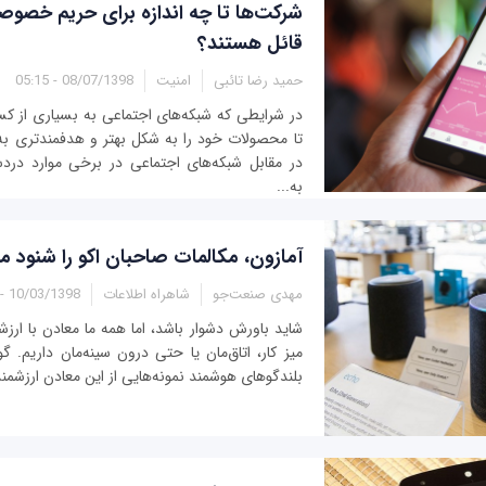
شرکت‌ها تا چه اندازه برای حریم خصوص
قائل هستند؟
حمید رضا تائبی
امنیت
08/07/1398 - 05:15
در شرایطی که شبکه‌های اجتماعی به بسیاری از کسب
تا محصولات خود را به شکل بهتر و هدفمندتری به
در مقابل شبکه‌های اجتماعی در برخی موارد دردسر
به...
آمازون، مکالمات صاحبان اکو را شنود می
مهدی صنعت‌جو
شاهراه اطلاعات
10/03/1398 - 02:30
شاید باورش دشوار باشد، اما همه ما معادن با ار
میز کار، اتاق‌مان یا حتی درون سینه‌مان داریم. 
بلندگوهای هوشمند نمونه‌هایی از این معادن ارزشمند