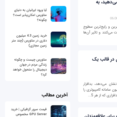
ی‌دهید، به
آیا ورود ایرانیان به دنیای
متاورس امکان‌پذیر است؟
چگونه؟
ترین و رایج‌ترین سطوح
می‌کنند و تاثیر آن‌ها
خرید زمین 4.3 میلیون
دلاری در متاورس (چند متر
زمین مجازی)
 در قالب یک
متاورس چیست و چگونه
زندگی مردم در جهان
دیجیتال را متحول خواهد
کرد؟
ان می‌دهد، بدافزار
ه سال گذشته میلادی موفق شد 250 میلیون سامانه کامپیوتری را
آخرین مطالب
ری که از هر 5...
قیمت سرور گرافیکی | خرید
GPU Server مخصوص
ای علاقه‌مندان