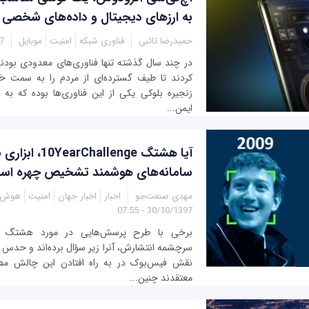
به ارزهای دیجیتال و داده‌های شخصی
حمیدرضا تائبی
فناوری شبکه
امنیت
موبایل
45
در چند سال گذشته تنها فناوری‌‌های معدودی بودند
کردند تا طیف گسترده‌ای از مردم را به سمت خ
زنجیره بلوکی یکی از این فناوری‌ها بوده که به 
ایمن...
آیا هشتگ Challenge
سامانه‌های هوشمند تشخیص چهره اس
مهدی صنعت‌جو
اخبار
اخبار جهان
امنیت
هوش 
30/10/1397 - 07:55
سرچشمه انتشارش، آنرا زیر سؤال برده‌اند و حدس و 
نقش فیس‌بوک در به راه افتادن این چالش م
معتقدند چنین...