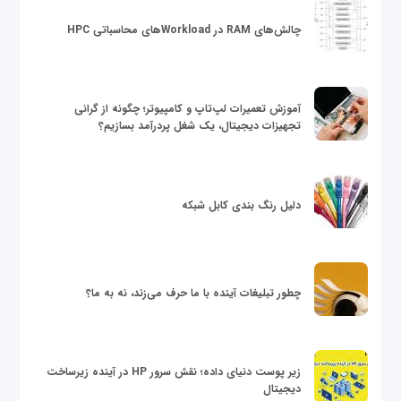
چالش‌های RAM در Workloadهای محاسباتی HPC
آموزش تعمیرات لپ‌تاپ و کامپیوتر؛ چگونه از گرانی
تجهیزات دیجیتال، یک شغل پردرآمد بسازیم؟
دلیل رنگ بندی کابل شبکه
چطور تبلیغات آینده با ما حرف می‌زند، نه به ما؟
زیر پوست دنیای داده؛ نقش سرور HP در آینده زیرساخت
دیجیتال