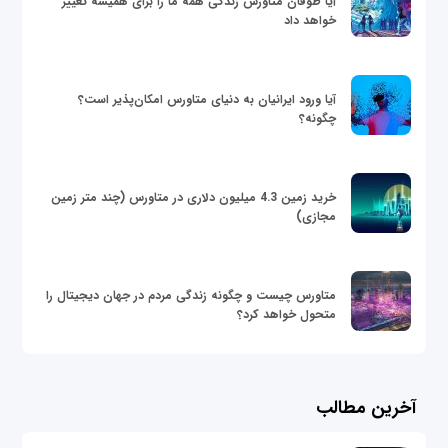
آیا طوفان متاورس زندگی همه ما را برای همیشه تغییر
خواهد داد
آیا ورود ایرانیان به دنیای متاورس امکان‌پذیر است؟
چگونه؟
خرید زمین 4.3 میلیون دلاری در متاورس (چند متر زمین
مجازی)
متاورس چیست و چگونه زندگی مردم در جهان دیجیتال را
متحول خواهد کرد؟
آخرین مطالب