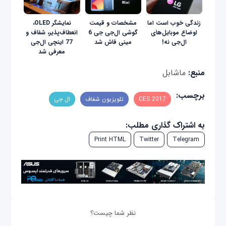
زندگی خوب است اما
مشخصات و قیمت
نمایشگر OLED،
اوضاع موبایل‌های
گوشی ال‌جی جی 6
انعطاف‌پذیر، شفاف و
ال‌جی نه!
مینی فاش شد
77 اینچی ال‌جی
معرفی شد
منبع:
ماشابل
برچسب:
CES 2017
تلویزیون شفاف
ال جی
به اشتراک گذاری مطلب:
Print HTML
Twitter
Telegram
نظر شما چیست؟