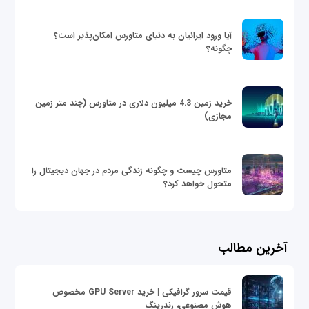
آیا ورود ایرانیان به دنیای متاورس امکان‌پذیر است؟
چگونه؟
خرید زمین 4.3 میلیون دلاری در متاورس (چند متر زمین
مجازی)
متاورس چیست و چگونه زندگی مردم در جهان دیجیتال را
متحول خواهد کرد؟
آخرین مطالب
قیمت سرور گرافیکی | خرید GPU Server مخصوص
هوش مصنوعی، رندرینگ