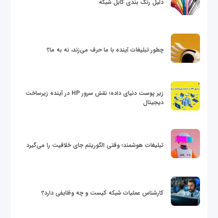
دلیل رنگ بندی کابل شبکه
چطور تبلیغات آینده با ما حرف می‌زند، نه به ما؟
زیر پوست دنیای داده؛ نقش سرور HP در آینده زیرساخت
دیجیتال
تبلیغات هوشمند؛ وقتی الگوریتم جای خلاقیت را می‌گیرد
کارشناس عملیات شبکه کیست و چه وظایفی دارد؟