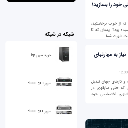
 که از خواب برخاستید،
ده بود؟ ایده‌ای که تا
شبکه در شبکه
اعث شهرت شما...
۳ روش ساخت اپلیکیشن موبایل بدون نیاز به مهارت‎های
خرید سرور hp
و کارهای جهان تبدیل
سرور dl380 g10
شده است، به همین دلیل خیلی از استارت‌آپ‎هایی که حتی سابقه‎ای در
فناوری هم ندارند، در حال منتشر کردن اپلیکیشن‎های اختصاصی خود
سرور dl380 g11