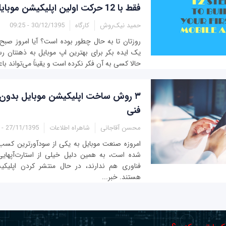
فقط با 12 حرکت اولین اپلیکیشن موبایلی خود را بسازید!
حمید نیک‌روش
کارگاه
30/12/1395 - 09:25
روزتان تا به‌ حال چطور بوده است؟ آیا امروز صبح
یک ایده بکر برای بهترین اپ موبایل به ذهنتان رسی
حالا کسی به آن فکر نکرده است و یقیناً می‌تواند ب
فنی
محسن آقاجانی
شاهراه اطلاعات
27/11/1395 - 12:00
امروزه صنعت موبایل به یکی از سودآورترین کسب 
هستند. خبر...