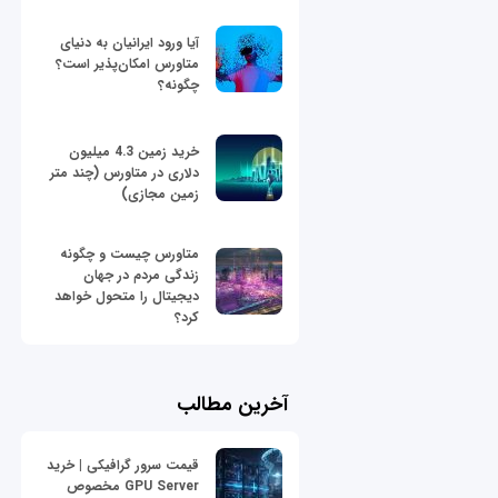
آیا ورود ایرانیان به دنیای
متاورس امکان‌پذیر است؟
چگونه؟
خرید زمین 4.3 میلیون
دلاری در متاورس (چند متر
زمین مجازی)
متاورس چیست و چگونه
زندگی مردم در جهان
دیجیتال را متحول خواهد
کرد؟
آخرین مطالب
قیمت سرور گرافیکی | خرید
GPU Server مخصوص