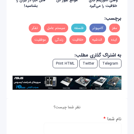
وقتی الگوریتم جای
موانع عبور کن
قابل اجرا در ایران را
خلاقیت را می‌گیرد
بشناسید!
برچسب:
مغز
کامپیوتر
فلسفه
سیستم عامل
تفکر
ایده
اندشیه
خلاقیت
زندگی
موفقیت
به اشتراک گذاری مطلب:
Print HTML
Twitter
Telegram
نظر شما چیست؟
نام شما
*