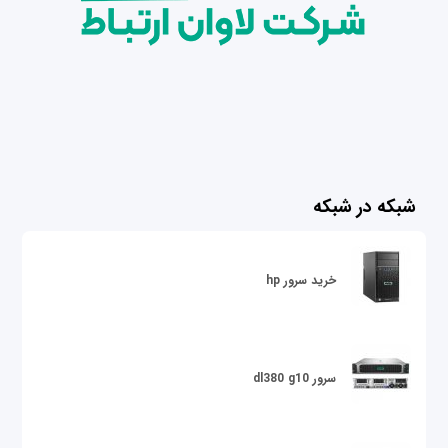
شبکه در شبکه
خرید سرور hp
سرور dl380 g10