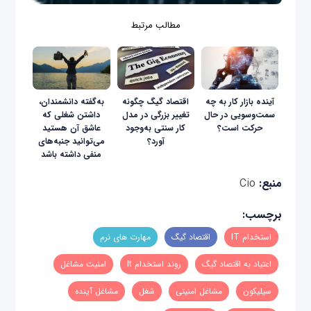
مطالب مرتبط
آینده بازار کار به چه
اقتصاد گیگ چگونه
به‌گفته دانشمندان،
سمت‌وسویی در حال
تغییر بزرگی در مدل
داشتن شغلی که
حرکت است؟
کار سنتی به‌وجود
عاشق آن هستید
آورد؟
می‌توانید جنبه‌های
منفی داشته باشد
منبع:
Cio
برچسب:
استخدام IT
اقتصاد گیگ
مهارت های نرم
اعتیاد به ‌اقتصاد گیگ
روند استخدام It
امنیت مشاغل
سیلیکون
مشاغل امنیتی
شغل
مشاغل آینده