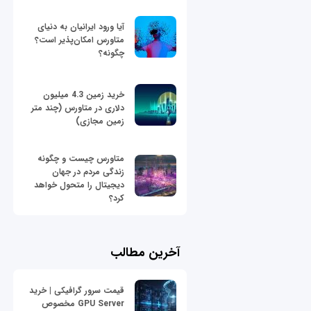
آیا ورود ایرانیان به دنیای
متاورس امکان‌پذیر است؟
چگونه؟
خرید زمین 4.3 میلیون
دلاری در متاورس (چند متر
زمین مجازی)
متاورس چیست و چگونه
زندگی مردم در جهان
دیجیتال را متحول خواهد
کرد؟
آخرین مطالب
قیمت سرور گرافیکی | خرید
GPU Server مخصوص