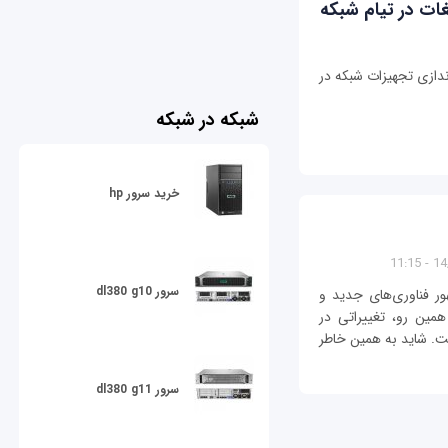
ات در تیام شبکه
ندازی تجهیزات شبکه در
شبکه در شبکه
خرید سرور hp
14/1
سرور dl380 g10
ر فناوری‌های جدید و
همین رو، تغییراتی در
. شاید به ‌همین خاطر
سرور dl380 g11