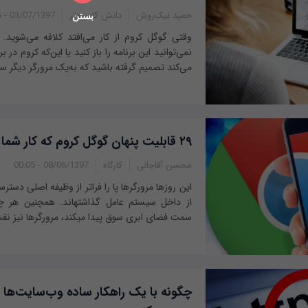
حمید نیک‌روش
دانش کامپیوتر
03/07/1397 - 11:45
بستن
وقتی گوگل کروم از کار می‌افتد کلافه می‌شوید. 
نمی‌توانید این برنامه را باز کنید یا این‌که کروم د
می‌کند تصمیم گرفته باشید که به‌یک مرورگر دیگر سو
۲۹ قابلیت پنهان گوگل کروم که کار شما را ساده‌تر می‌کند
محسن آقاجانی
کارگاه
08/06/1397 - 00:05
این روزها مرورگرها پا را فراتر از وظیفه اصلی دست
از داخل سیستم عامل گذاشته‎ا
سمت فضای ابری سوق پیدا می‎کند، مرورگرها نیز نقش خود را به عنوان...
چگونه با یک راهکار ساده وب‌سایت‌ها را