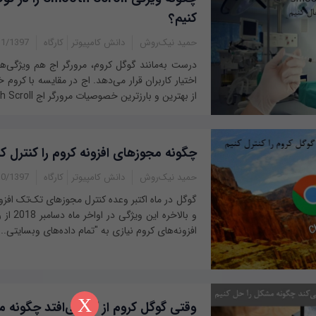
کنیم؟
حمید نیک‌روش
دانش کامپیوتر
کارگاه
1397 - 10:00
درست به‌مانند گوگل کروم، مرورگر اج هم ویژگی‌ها 
اختیار کاربران قرار می‌دهد. اج در مقایسه با کروم
از بهترین و بارزترین خصوصیات مرورگر اج Smooth Scroll است...
چگونه مجوزهای افزونه کروم را کنترل کن
حمید نیک‌‌روش
دانش کامپیوتر
کارگاه
1397 - 07:45
گوگل در ماه اکتبر وعده کنترل مجوزهای تک‌تک افزون
و بالاخره 
افزونه‌های کروم نیازی به "تمام داده‌های وبسایتی...
X
وقتی گوگل کروم از کار می‌افتد چگونه 