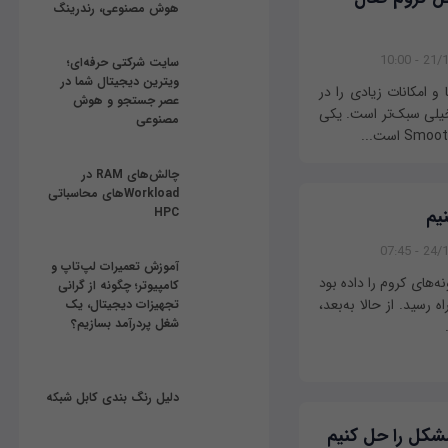
هوش مصنوعی، رندرینگ
21/11/
سایت شرکتی حرفه‌ای؛
ویترین دیجیتال شما در
و امکانات زیادی را در
عصر جستجو و هوش
 خیلی سبک‌تر است. یکی
مصنوعی
چالش‌های RAM در
Workloadهای محاسباتی
یم
HPC
24/10/
آموزش تعمیرات لپ‌تاپ و
ه‌های کروم را داده بود
کامپیوتر؛ چگونه از گرانی
این ویژگی در اواخر ماه دسامبر 2018 از راه رسید. از حالا به‌بعد،
تجهیزات دیجیتال، یک
شغل پردرآمد بسازیم؟
دلیل رنگ بندی کابل شبکه
مشکل را حل کنیم