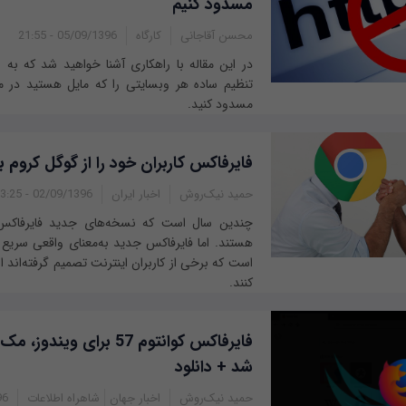
مسدود کنیم
محسن آقاجانی
کارگاه
05/09/1396 - 21:55
تنظیم ساده هر وب‎سایتی را که مایل هست
مسدود کنید.
فایرفاکس کاربران خود را از گوگل کروم 
حمید نیک‌روش
اخبار ایران
02/09/1396 - 13:25
چندین سال است که نسخه‌های جدید فایرفاکس 
هستند. اما فایرفاکس جدید به‌معنای واقعی سریع
است که برخی از کاربران اینترنت تصمیم گرفته‌اند ا
کنند.
فایرفاکس کوانتوم 57 برای وی
شد + دانلود
حمید نیک‌روش
اخبار جهان
شاهراه اطلاعات
:37