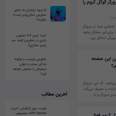
گر گوگل کروم را
آیا ورود ایرانیان به دنیای
متاورس امکان‌پذیر است؟
چگونه؟
نتخابی شما در مرورگر
 برای این مشکل وجود
خرید زمین 4.3 میلیون
رورگر، تداخل بین...
دلاری در متاورس (چند متر
زمین مجازی)
دن این صفحه
متاورس چیست و چگونه
زندگی مردم در جهان
م؟
دیجیتال را متحول خواهد
کرد؟
‌دانید که این مرورگر
ازنده را مصرف می‌کند.
آخرین مطالب
دن مرورگر و یا...
قیمت سرور گرافیکی | خرید
GPU Server مخصوص
Smooth  را در گوگل کروم فعال