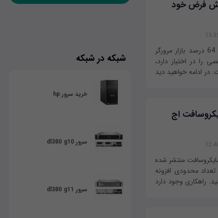
پیش فرض خود
گوگل کروم به عنوان یک مرورگر وب قدرتمند که 64 درصد بازار مرورگر
شبکه در شبکه
وترهای شخصی را در اختیار دارد،
 در ادامه خواهید دید
خرید سرور hp
ایکروسافت اج
سرور dl380 g10
مایکروسافت منتشر شده
تعداد محدودی افزونه
د. راهکاری وجود دارد
سرور dl380 g11