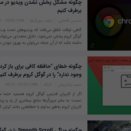
چگونه مشکل پخش نشدن ویدیو در مرور
برطرف کنیم
محسن آقاجانی
ترفند مرورگرها
15/02/1398 - 13:05
گاهی اوقات اتفاق می‌افتد که ویدیوهای تحت وب ا
گوگل کروم پخش نمی‌شود، دلایل متعددی می‌تواند
داشته باشد که از آن جمله می‌توان به بهروز نبودن م
چگونه خطای "حافظه کافی برای باز کر
وجود ندارد" را در گوگل کروم برطرف کنی
حمید نیک‌روش
کارگاه
07/01/1398 - 09:15
اگر از کاربران قدیمی گوگل کروم هستید حتما می
نسبت به سایر مرورگرها منابع بیشتری از رم و پرد
کاربران کروم به‌طور مداوم با خطاهایی مانند کرش کر
چگونه ویژگی Scroll