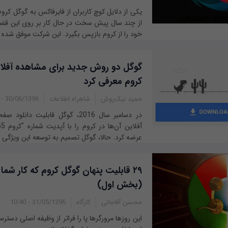
یکی از دلایل کوچ کاربران از فایرفاکس به گوگل کروم
از چند سال پیش سخت در حال کار بر روی این قضی
خود را از کروم بازپس بگیرد. این شرکت موفق شده در
گوگل دو روش جدید برای مشاهده آفلا
کروم معرفی کرد
حمید نیک‌روش
شاهراه اطلاعات
30/06/1396 - 07:58
در دسامبر سال 2016، گوگل قابلیت د
عرضه کرد. حالا، گوگل تصمیم به توسعه این ویژگی گر
۲۹ قابلیت پنهان گوگل کروم که کار شما 
(بخش اول)
محسن آقاجانی
کارگاه
31/05/1396 - 10:40
این روزها مرورگرها پا را فراتر از وظیفه اصلی دست