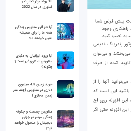
10 روند برتر تجارت و
فناوری در سال 2022
حالت پیش فرض شما
آیا طوفان متاورس زندگی
. راهکاری وجود
همه ما را برای همیشه
تغییر خواهد داد
تور رندرينگ قدیمی‌
می‌بخشد و می‌توان
آیا ورود ایرانیان به دنیای
متاورس امکان‌پذیر است؟
تایید شده از طرف
چگونه؟
ی‌توانید آنها را از
خرید زمین 4.3 میلیون
اشته باشید این است که
دلاری در متاورس (چند متر
زمین مجازی)
 این افزونه روی اج
این افزونه حتی اگر
متاورس چیست و چگونه
زندگی مردم در جهان
دیجیتال را متحول خواهد
کرد؟