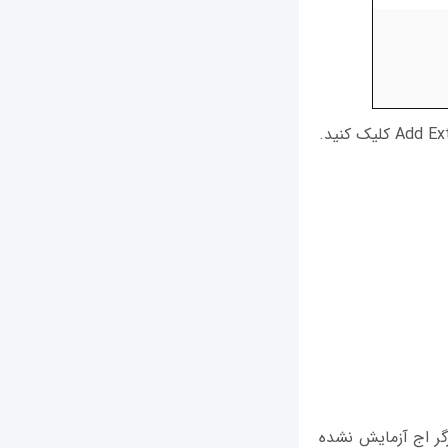
رگر اج آزمايش نشده