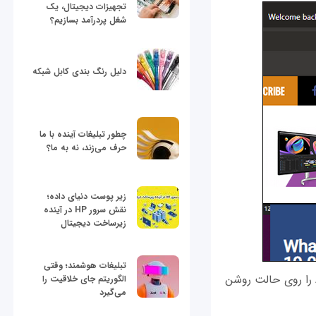
تجهیزات دیجیتال، یک
شغل پردرآمد بسازیم؟
دلیل رنگ بندی کابل شبکه
چطور تبلیغات آینده با ما
حرف می‌زند، نه به ما؟
زیر پوست دنیای داده؛
نقش سرور HP در آینده
زیرساخت دیجیتال
تبلیغات هوشمند؛ وقتی
در پایین پنجره Extensions دکمه مربوط به گزينه Allow extensions from other stores را روی حالت روشن
الگوریتم جای خلاقیت را
می‌گیرد