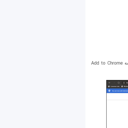
حالا به Chrome Web Store برويد و افزونه مورد نظر خود را پیدا کنید. سپس روی دکمه Add to Chrome