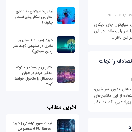
آیا ورود ایرانیان به دنیای
23/01/1398 - 11:
متاورس امکان‌پذیر است؟
چگونه؟
ه سیلیکون جای دیگری
 سربرآورده‌اند. در این
این بازار...
خرید زمین 4.3 میلیون
دلاری در متاورس (چند متر
زمین مجازی)
تصادف را نجات
متاورس چیست و چگونه
زندگی مردم در جهان
دیجیتال را متحول خواهد
کرد؟
یماهای بدون سرنشین،
اده از این ماشین‌های
هپادهایی که به نظر
آخرین مطالب
قیمت سرور گرافیکی | خرید
GPU Server مخصوص