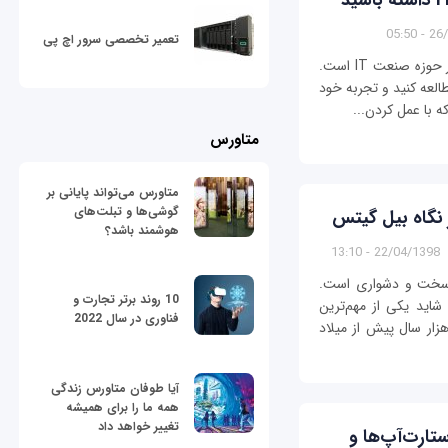
26/01
تعمیر تخصصی سرور اچ پی
متخصص امنیت IT یکی از پردرآمدترین شغل‌ها در حوزه صنعت IT است.
العه کنید و تجربه خود
که با عمل کردن...
متاورس
متاورس می‌تواند پایانی بر
گوشی‌ها و تبلت‌های
هوشمند باشد؟
22/04/1398 - 13:10
اوری برتر و خبرساز سال 2019 کار سخت و دشواری است.
10 روند برتر تجارت و
اید یکی از مهم‌ترین
فناوری در سال 2022
زار سال پیش از میلاد
آیا طوفان متاورس زندگی
همه ما را برای همیشه
تغییر خواهد داد
تارت‌آپ‌ها و