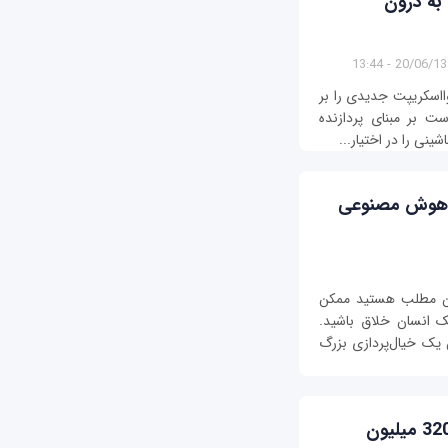
به درون
20/06/1396 - 1
ااسکریپت جدیدی را بر
ست بر مبنای پردازنده
نی را در اختیار...
ره هوش مصنوعی
ین مطلب هستید ممکن
 انسان خلاق باشید.
ن یک خیال‌پردازی بزرگ
متخصصان امنیتی رمزنگاری توانستند 320 میلیون