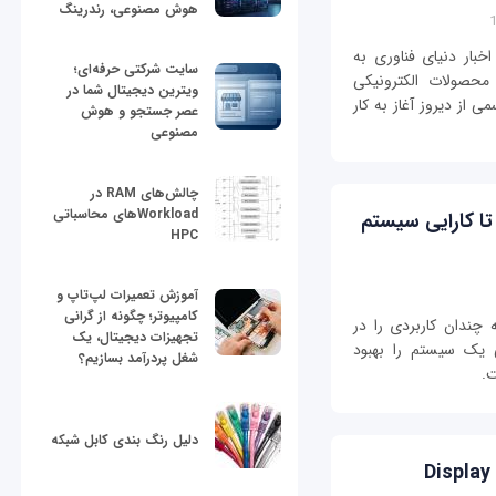
هوش مصنوعی، رندرینگ
بار دنیای فناوری به
سایت شرکتی حرفه‌ای؛
محصولات الکترونیکی
ویترین دیجیتال شما در
 مراسم رسمی از دیروز آغاز به کار
عصر جستجو و هوش
مصنوعی
چالش‌های RAM در
Workloadهای محاسباتی
یرفعال کنید تا کارایی سیستم‌
HPC
آموزش تعمیرات لپ‌تاپ و
کامپیوتر؛ چگونه از گرانی
چندان کاربردی را در
تجهیزات دیجیتال، یک
ی یک سیستم را بهبود
شغل پردرآمد بسازیم؟
دلیل رنگ بندی کابل شبکه
200 هزار سایت وردپرسی قربانی افزونه Display