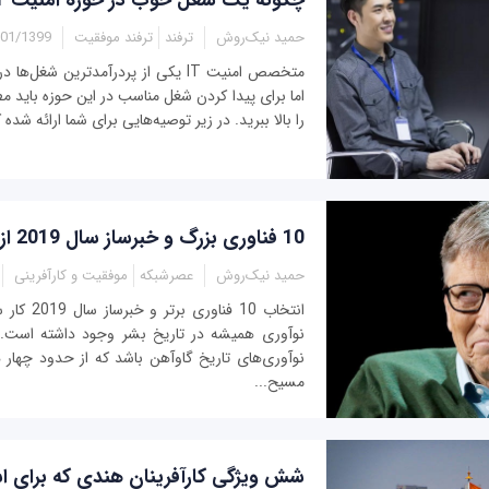
حمید نیک‌روش
ترفند
ترفند موفقیت
/1399 - 05:50
اما برای پیدا کردن شغل مناسب در این حوزه باید مط
را بالا ببرید. در زیر توصیه‌هایی برای شما ارائه شده 
10 فناوری بزرگ و خبرساز سال 2019 از نگاه بیل گیتس
حمید نیک‌روش
عصرشبکه
موفقیت و کارآفرینی
انتخاب 10 فن
نوآوری همیشه در تاریخ بشر وجود داشته است. ش
نوآوری‌های تاریخ گاوآهن باشد که از حدود چهار ه
مسیح...
شش ویژگی کارآفرینان هندی که برای اس