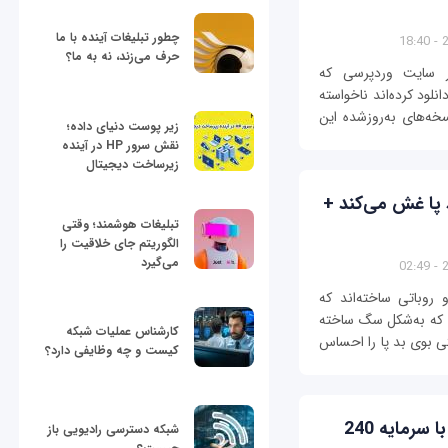
چطور تبلیغات آینده با ما
2
حرف می‌زند، نه به ما؟
Wordfen، نزدیک به 200 هزار سایت وردپرسی که
به‌روزشده افزونه Display Widgets را دانلود کرده‌اند ناخواسته
ه‌های به‌روزشده این
زیر پوست دنیای داده؛
نقش سرور HP در آینده
زیرساخت دیجیتال
 پا غش می‌کند +
تبلیغات هوشمند؛ وقتی
الگوریتم جای خلاقیت را
می‌گیرد
2
وباتی ساخته‌اند که
 که به‌شکل سگ ساخته
کارشناس عملیات شبکه
تی بوی بد پا را احساس
کیست و چه وظایفی دارد؟
آزمایشگاه MIT-IBM Watson AI Lab با سرمایه 240
شبکه دسترسی رادیویی باز