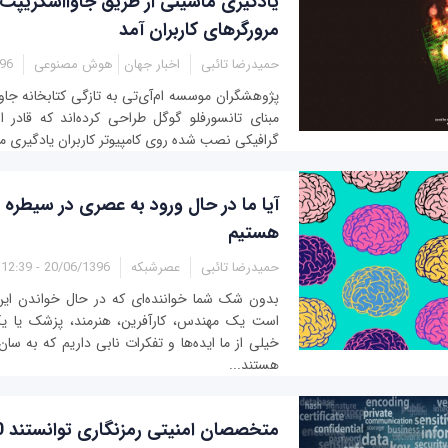
یادگیری ماشینی از طریق جاوااسکریپت 
مرورگرهای کاربران آمد
حمیدرضا تائبی
اخبار جهان
هوش مصنوعی
3:44
پژوهشگران موسسه ام‌آی‌تی به تازگی کتابخانه جاو
مبنای تانسورفلو گوگل طراحی کرده‌اند که قادر ا
گرافیکی نصب شده روی کامپیوتر کاربران یادگیری ماشی
آیا ما در حال ورود به عصری در سیط
هستیم
حمیدرضا تائبی
عصرشبکه
20/06/1396 - 12:39
بدون شک شما خواننده‌ای که در حال خواندن ا
است یک مهندس، کارآفرین، هنرمند، پزشک یا یک
خیلی از ما ایده‌ها و تفکرات نابی داریم که به سا
هستند...