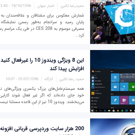
حمیدرضا تائبی
اخبار جهان
19/10/1396 - 13:45
شمارش معکوس برای مشتاقان و علاقه‌مندان به اخ
پایان رسید و سرانجام به‌طور رسمی نمایشگاه 
مصرفی موسوم به CES 208 در طی یک
کرد...
این 8 ویژگی ویندوز 10 را غ
افزایش پیدا کند
حمید رضا تائبی
کارگاه
01/07/1396 - 10:07
همه سیستم‌عامل‌های بزرگ یکسری ویژگی‌های نه 
خود جای داده‌اند که اگر غیر فعال شوند کارای
می‌بخشند. ویندوز 10 نیز از این قاعده مستثنا نیست.