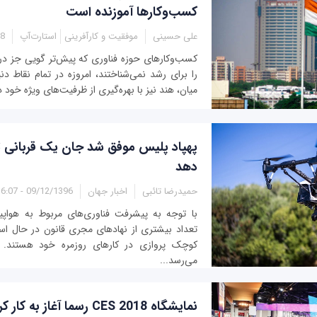
کسب‌وکارها آموزنده است
علی حسینی
موفقیت و کارآفرینی
استارت‌آپ
20
کسب‌وکارهای حوزه فناوری که پیش‌تر گویی جز در
را برای رشد نمی‌شناختند، امروزه در تمام نقاط دنیا
میان، هند نیز با بهره‌گیری از ظرفیت‌های ویژه خود در 
پهپاد پلیس موفق شد جان یک قربانی 
دهد
حمیدرضا تائبی
اخبار جهان
09/12/1396 - 16:07
با توجه به پیشرفت فناوری‌های مربوط به هواپ
تعداد بیشتری از نهادهای مجری قانون در حال استف
کوچک پروازی در کارهای روزمره خود هستند. پ
می‌رسد...
نمایشگاه CES 2018 رسما آغاز به کار کرد