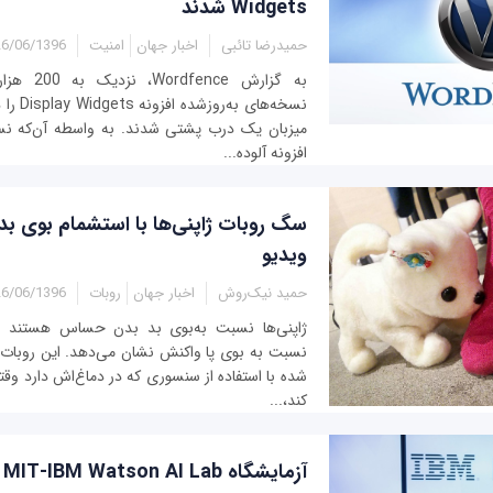
Widgets شدند
حمیدرضا تائبی
اخبار جهان
امنیت
6/06/1396 - 18:40
به گزارش ce
نسخه‌های 
میزبان یک درب پشتی شدند. به واسطه آن‌که نسخ
افزونه آلوده...
سگ روبات ژاپنی‌ها با استشمام بوی بد
ویدیو
حمید نیک‌روش
اخبار جهان
روبات
6/06/1396 - 02:49
ژاپنی‌ها نسبت به‌بوی بد بدن حساس هستند و ر
نسبت به بوی پا واکنش نشان می‌دهد. این روبات
شده با استفاده از سنسوری که در دماغ‌اش دارد وق
کند،...