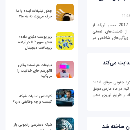
چطور تبلیغات آینده با ما
حرف می‌زند، نه به ما؟
اپل در جریان برگزاری کنفرانس توسعه‌دهندگان 2017 ضمن آن‌که از
از قابلیت‌های ضمنی
زیر پوست دنیای داده؛
ن ویژگی‌های شاخص در
نقش سرور HP در آینده
زیرساخت دیجیتال
دایت می‌کند
تبلیغات هوشمند؛ وقتی
الگوریتم جای خلاقیت را
می‌گیرد
کره جنوبی موفق شدند
تیم در ماه مارس موفق
اد از طریق نیروی ذهن
کارشناس عملیات شبکه
کیست و چه وظایفی دارد؟
شبکه دسترسی رادیویی باز
سان ساخته شد