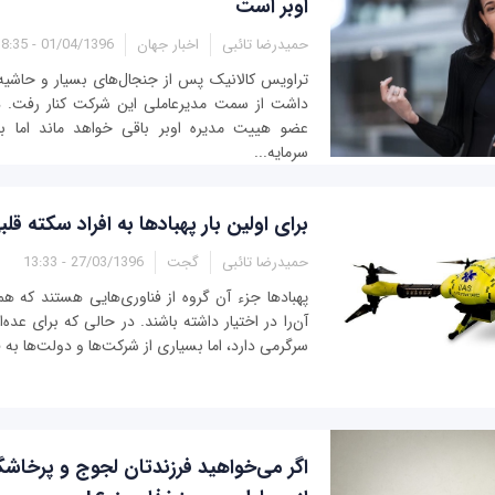
اوبر است
حمیدرضا تائبی
اخبار جهان
01/04/1396 - 18:35
تراویس کالانیک پس از جنجال‌های بسیار و حاشیه‌ه
داشت از سمت مدیرعاملی این شرکت کنار رفت. د
عضو هییت مدیره اوبر باقی خواهد ماند اما با ا
سرمایه...
برای اولین بار پهبادها به افراد سکته ق
حمیدرضا تائبی
گجت
27/03/1396 - 13:33
پهباد‌ها جزء آن گروه از فناوری‌هایی هستند که 
آن‌را در اختیار داشته باشند. در حالی که برای عده‌ا
سرگرمی دارد، اما بسیاری از شرکت‌ها و دولت‌ها به فک
اگر می‌خواهید فرزندتان لجوج و پرخاشگر