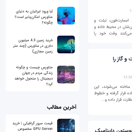
آیا ورود ایرانیان به دنیای
متاورس امکان‌پذیر است؟
 اسمارت‌فون، تبلت و
چگونه؟
ن‌شان در محیط خانه و
ی‌کنند وقت خود را
خرید زمین 4.3 میلیون
دلاری در متاورس (چند متر
زمین مجازی)
 گاز را
متاورس چیست و چگونه
زندگی مردم در جهان
دیجیتال را متحول خواهد
کرد؟
ساخته می‌شوند، این
ده قرار گرفته و خطوط
ارت قرار داده و...
آخرین مطالب
قیمت سرور گرافیکی | خرید
GPU Server مخصوص
بوستون داینامیک