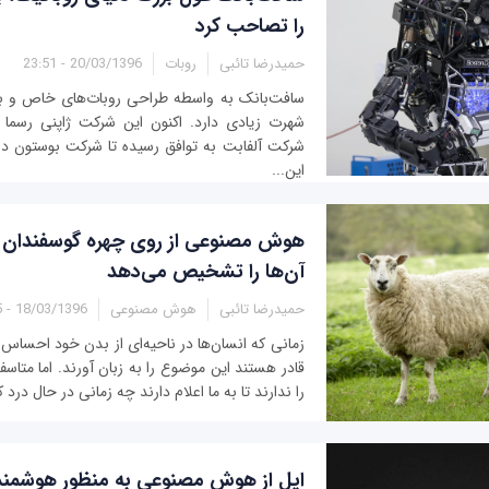
را تصاحب کرد
حمیدرضا تائبی
روبات
20/03/1396 - 23:51
سافت‌بانک به واسطه طراحی روبات‌های خاص و به 
شهرت زیادی دارد. اکنون این شرکت ژاپنی رسما ا
شرکت آلفابت به توافق رسیده تا شرکت بوستون دا
این...
هوش مصنوعی از روی چهره گوسفندان 
آن‌ها را تشخیص می‌دهد
حمیدرضا تائبی
هوش مصنوعی
18/03/1396 - 11:25
زمانی که انسان‌ها در ناحیه‌ای از بدن خود احساس 
قادر هستند این موضوع را به زبان آورند. اما متاسفا
را ندارند تا به ما اعلام دارند چه زمانی در حال درد
اپل از هوش مصنوعی به منظور هوشمند