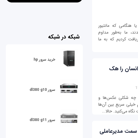
ا هنگامی که مانتیور
د، ما به‌طور مداوم
شبکه در شبکه
افت کردیم که به ما
خرید سرور hp
 انسان را هک
سرور dl380 g10
ه چه شکلی عکس‌ها و
م خیلی سریع بین آن‌ها
گاه می‌کنید. حالا...
سرور dl380 g11
ی سمت مدیرعاملی