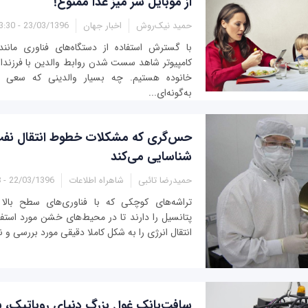
از موبایل سر میز غذا ممنوع!
حمید نیک‌روش
اخبار جهان
23/03/1396 - 13:30
با گسترش استفاده از دستگاه‌های فناوری مانند
کامپیوتر شاهد سست شدن روابط والدین با فرزندا
خانوده هستیم. چه بسیار والدینی که سعی م
به‌گونه‌ای...
حس‌گری که مشکلات خطوط انتقال نفت و
شناسایی می‌کند
حمیدرضا تائبی
شاهراه اطلاعات
22/03/1396 - 13:38
تراشه‌های کوچکی که با فناوری‌های سطح بالا 
پتانسیل را دارند تا در محیط‌های خشن مورد استفا
انتقال انرژی را به شکل کاملا دقیقی مورد بررسی و نظ
سافت‌بانک غول بزرگ دنیای روباتیک، 