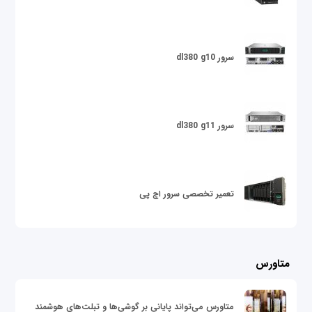
سرور dl380 g10
سرور dl380 g11
تعمیر تخصصی سرور اچ پی
متاورس
متاورس می‌تواند پایانی بر گوشی‌ها و تبلت‌های هوشمند