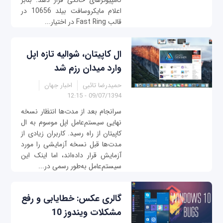
کامپیوترهای خانگی قرار دهد. بنابر
اعلام مایکروسافت بیلد 10656 در
قالب Fast Ring در اختیار...
ال کاپیتان، شوالیه تازه اپل
وارد میدان رزم شد
حمیدرضا تائبی
اخبار جهان
09/07/1394 - 12:15
سرانجام بعد از مدت‌ها انتظار نسخه
نهایی سیستم‌عامل اپل موسوم به ال
کاپیتان از راه رسید. کاربران زیادی از
مدت‌ها قبل نسخه آزمایشی را مورد
آزمایش قرار داده‌اند، اما اینک این
سیستم‌عامل به‌طور رسمی در...
گالری عکس: خطایابی و رفع
مشکلات ویندوز 10