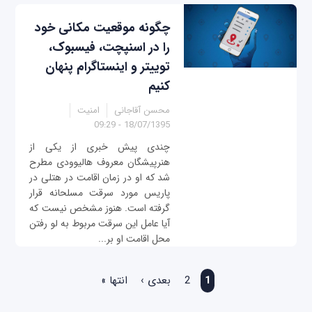
چگونه موقعیت مکانی خود
را در اسنپ‎چت، فیسبوک،
توییتر و اینستاگرام پنهان
کنیم
محسن آقاجانی
امنیت
18/07/1395 - 09:29
چندی پیش خبری از یکی از
هنرپیشگان معروف هالیوودی مطرح
شد که او در زمان اقامت در هتلی در
پاریس مورد سرقت مسلحانه قرار
گرفته است. هنوز مشخص نیست که
آیا عامل این سرقت مربوط به لو رفتن
محل اقامت او بر...
صفحه‌ها
1
2
بعدی ›
انتها »