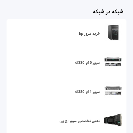
شبکه در شبکه
خرید سرور hp
سرور dl380 g10
سرور dl380 g11
تعمیر تخصصی سرور اچ پی