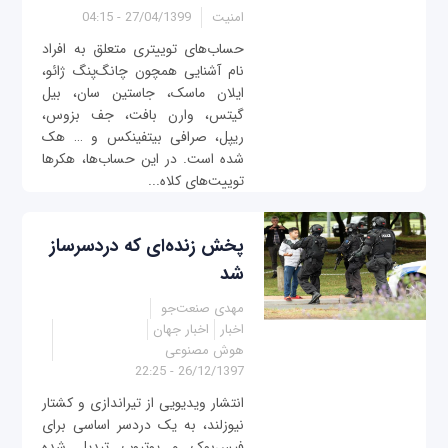
امنیت
27/04/1399 - 04:15
حساب‌های توییتری متعلق به افراد
نام آشنایی همچون چانگ‌پنگ ژائو،
ایلان ماسک، جاستین سان، بیل
گیتس، وارن بافت، جف بزوس،
ریپل، صرافی بیتفینکس و … هک
شده است. در این حساب‌ها، هکرها
توییت‌های کلاه‌...
پخش زنده‌ای که دردسرساز
شد
مهدی صنعت‌جو
اخبار
اخبار جهان
هوش مصنوعی
26/12/1397 - 22:25
انتشار ویدیویی از تیراندازی و کشتار
نیوزلند، به یک دردسر اساسی برای
فیس‌بوک و یوتیوب تبدیل شده