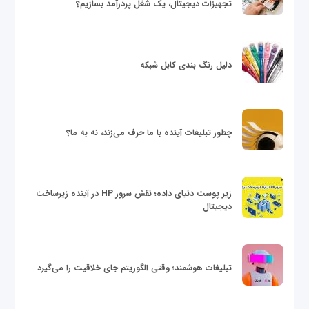
تجهیزات دیجیتال، یک شغل پردرآمد بسازیم؟
دلیل رنگ بندی کابل شبکه
چطور تبلیغات آینده با ما حرف می‌زند، نه به ما؟
زیر پوست دنیای داده؛ نقش سرور HP در آینده زیرساخت
دیجیتال
تبلیغات هوشمند؛ وقتی الگوریتم جای خلاقیت را می‌گیرد