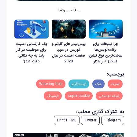
مطالب مرتبط
چرا تبلیغات برای
پیش‌بینی‌های گارتنر و
یک کارشناس امنیت
برنامه‌نویس‌ها
فوربس در مورد
برای موفقیت در کار
سخت‌ترین نوع تبلیغ
صنعت امنیت در سال
باید به چه نکاتی
است؟ + راهکار
2023
دقت کند؟
برچسب:
امنیت
هک
اینستاگرام
Watering hole
شبکه‌ اجتماعی
super cookie
فیشینگ
به اشتراک گذاری مطلب:
Print HTML
Twitter
Telegram