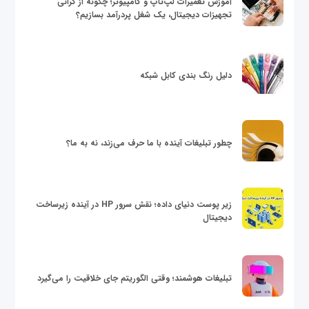
آموزش تعمیرات لپ‌تاپ و کامپیوتر؛ چگونه از گرانی
تجهیزات دیجیتال، یک شغل پردرآمد بسازیم؟
دلیل رنگ بندی کابل شبکه
چطور تبلیغات آینده با ما حرف می‌زند، نه به ما؟
زیر پوست دنیای داده؛ نقش سرور HP در آینده زیرساخت
دیجیتال
تبلیغات هوشمند؛ وقتی الگوریتم جای خلاقیت را می‌گیرد