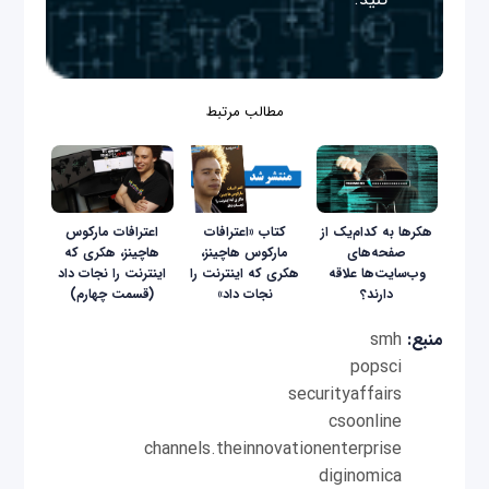
مطالب مرتبط
هکرها به کدام‌یک از
کتاب «اعترافات
اعترافات مارکوس
صفحه‌های
مارکوس هاچینز،
هاچینز، هکری که
وب‌سایت‌ها علاقه
هکری که اینترنت را
اینترنت را نجات داد
دارند؟
نجات داد»
(قسمت چهارم)
منبع:
smh
popsci
securityaffairs
csoonline
channels.theinnovationenterprise
diginomica