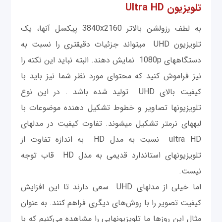
تلویزیون Ultra HD
به لطف رزولشن بالاتر 3840x2160 پیکسل آنها، یک
تلویزیون UHD می‎تواند جزئیات دقیقتری را نسبت به
دستگاه‎های 1080p نمایش دهند. البته نباید این نکته را
نیز فراموش کنید که محتوای مورد نظر شما نیز باید با
کیفیت بالای UHD تولید شده باشد . در این نوع
تلویزیون‎ها تصاویر و خطوط تشکیل دهنده موضوعات با
لبه‎های نرم‎تر تشکیل می‎شوند. تفاوت کیفیت در مدل‎های
ultra HD نسبت به مدل HD به اندازه تفاوت از
تلویزیون‎های استاندارد قدیمی به مدل HD قاب توجه
نیست.
اما خیلی از مدل‎های UHD سعی دارند تا این افزایش
کیفیت تصویر را با روش‌های دیگری فراهم کنند. به عنوان
مثال این روزها ما تلویزیون‎هایی را مشاهده می‎‌کنیم که با