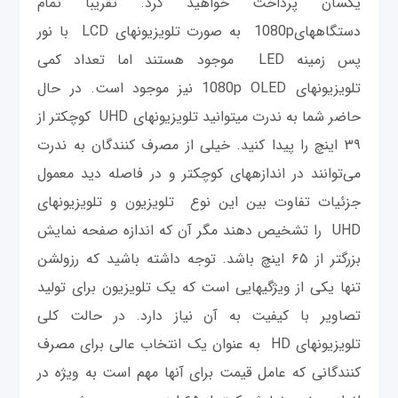
یکسان پرداخت خواهید کرد. تقریبا تمام
دستگاه‎های1080p به صورت تلویزیون‎های LCD با نور
تلویزیون‎های 1080p OLED نیز موجود است. در حال
حاضر شما به ندرت می‎توانید تلویزیون‎های UHD کوچکتر از
۳۹ اینچ را پیدا کنید. خیلی از مصرف کنندگان به ندرت
می‎‌توانند در اندازه‎های کوچکتر و در فاصله دید معمول
جزئیات تفاوت بین این نوع تلویزیون و تلویزیون‎های
UHD را تشخیص دهند مگر آن که اندازه صفحه نمایش
بزرگتر از ۶۵ اینچ باشد. توجه داشته باشید که رزولشن
تنها یکی از ویژگی‎هایی است که یک تلویزیون برای تولید
تصاویر با کیفیت به آن نیاز دارد. در حالت کلی
تلویزیون‎های HD به عنوان یک انتخاب عالی برای مصرف
کنندگانی که عامل قیمت برای آنها مهم است به ویژه در