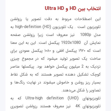
انتخاب بین HD و Ultra HD
این اصطلاحات مربوط به دقت تصویر یا رزولشن
تلویزیون است . یک تلویزیون high-definition (HD) به
مدل 1080p نیز معروف است زیرا رزولشن صفحه
نمایش آن 1920x1080 پیکسل است. این به این معنا
است که ۱۹۲۰ پیکسل افقی و ۱۰۸۰ پیکسل عمودی برای
ساخت یک تصویر تولید می‎شود که در مجموع چیزی
نزدیک به 2 میلیون پیکسل خواهد بود. پیکسل‎ها عناصر
کوچک تشکیل دهنده تصویر هستند که به شکل نقاط
بسیار ریز روشن و خاموش می‎شوند در نهایت رنگ‌ها و
تصاویر را شکل می‎‌دهند.
تلویزیون‎های Ultra-high definition (UHD) که به
تلویزیون‎های 4K نیز معروف هستند رزولشن تصویری