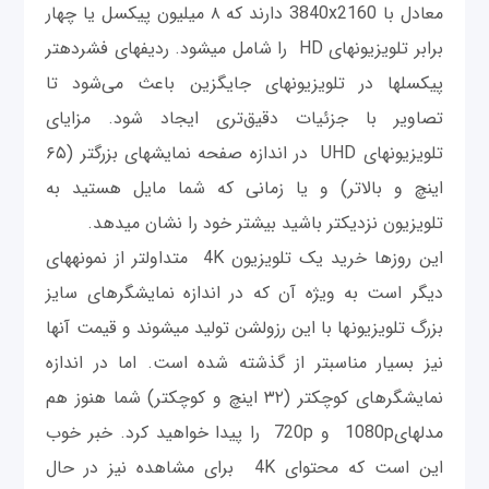
معادل با 3840x2160 دارند که ۸ میلیون پیکسل یا چهار
برابر تلویزیون‎های HD را شامل می‎شود. ردیف‎های فشرده‎تر
پیکسل‎ها در تلویزیون‎های جایگزین باعث می‎‌شود تا
تصاویر با جزئیات دقیق‌تری ایجاد شود. مزایای
تلویزیون‎های UHD در اندازه صفحه نمایش‎های بزرگتر (۶۵
اینچ و بالاتر) و یا زمانی که شما مایل هستید به
تلویزیون نزدیکتر باشید بیشتر خود را نشان می‎دهد.
این روزها خرید یک تلویزیون 4K متداول‎تر از نمونه‎های
دیگر است به ویژه آن که در اندازه نمایشگرهای سایز
بزرگ تلویزیون‎ها با این رزولشن تولید می‎شوند و قیمت آنها
نیز بسیار مناسب‎تر از گذشته شده است. اما در اندازه
نمایشگر‎های کوچکتر (۳۲ اینچ و کوچکتر) شما هنوز هم
مدل‎های1080p و 720p را پیدا خواهید کرد. خبر خوب
این است که محتوای 4K برای مشاهده نیز در حال