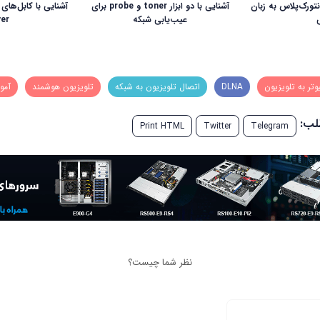
تورک‌پلاس به زبان
آشنایی با دو ابزار toner و probe برای
عیب‌یابی شبکه
ver
وتر به تلویزیون
DLNA
اتصال تلویزیون به شبکه
تلویزیون هوشمند
آمو
طلب:
Print HTML
Twitter
Telegram
نظر شما چیست؟