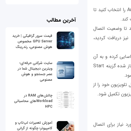
4. از منوی Plug and Play گزينه Cable Network Setup را انتخاب کنید. بعد Auto Setup را انتخاب کنید تا
 کند.
آخرین مطالب
 کنترل، گزينه Network Test را انتخاب کنید تا وضعیت اتصال
قیمت سرور گرافیکی | خرید
نیز دریافت کردید،
GPU Server مخصوص
هوش مصنوعی، رندرینگ
ناسایی کرده و به آن
سایت شرکتی حرفه‌ای؛
متصل شود. اگر این کار انجام نشد، روی فلش کنار گزینه Server کلیک کرده و از منوی باز شده گزینه Start
ویترین دیجیتال شما در
عصر جستجو و هوش
مصنوعی
را انتخاب کنید. نام و مدل تلویزیون خود را از
چالش‌های RAM در
Workloadهای محاسباتی
HPC
آموزش تعمیرات لپ‌تاپ و
و نرم‌افزار مورد نیاز برای اتصال
کامپیوتر؛ چگونه از گرانی