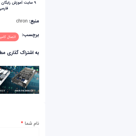
۹ سایت آموزش رایگان ن
فارسی
منبع:
chron
برچسب:
اتصال کامپی
به اشتراک گذاری م
نام شما
*