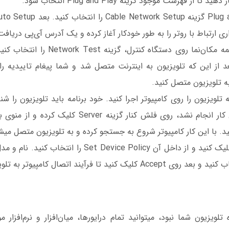
 از فهرست موجود گزینه Plug and Play انتخاب شود.
اری ارتباط با روتر را به طور خودکار آغاز کرده و یک آدرس آی‌پی‌ دریافت
5. با استفاده از دکمه مکان‌نما روی دستگاه
 از این که تلویزیون به اینترنت متصل شد و شما پیغام تاییدیه را 
به تلویزیون را روی کامپیوتر اجرا كنيد. خود برنامه باید تلویزیون را ش
7. روی تب Share کلیک کنید و از داخل آن Set Device Policy 
تا فرآيند اتصال کامپیوتر به تلویزیون تکمیل شود.
اگر CD نصب همراه تلویزیون شما نبود، می‎توانید تمام درایورها، میان‌افزار 