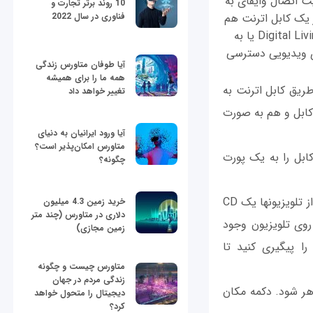
اگر تلویزیون صفحه تخت شما از مدل‎های نسبتا جدید به اصطلاح هوشمند نیست که از قابلیت اتصال وای‎فای به
10 روند برتر تجارت و
اده از یک کابل اترنت هم
فناوری در سال 2022
می‎توان آن را به کامپیوتر متصل کرد. یک تلویزیون LCD که از قابلیت Digital Living Network Alliance یا به
خوردار است، می‎تواند به کامپیوتر شما متصل شده و به اسلایدشو و فایل‎های ویدیویی دسترسی
آیا طوفان متاورس زندگی
همه ما را برای همیشه
LCD H، تلویزیون شما باید از طریق کابل اترنت به
تغییر خواهد داد
وصل شده است. اما کامپیوتر شما می‎تواند هم با کابل و هم به صورت
آیا ورود ایرانیان به دنیای
متاورس امکان‌پذیر است؟
 کنید. حالا سر دیگر کابل را به یک پورت
چگونه؟
2. نرم‌افزار مربوط به استفاده از قابلیت DLNA را روی کامپیوتر نصب کنید. به همراه بعضی از تلویزیون‎ها یک CD
خرید زمین 4.3 میلیون
دلاری در متاورس (چند متر
ایورها، میان‌افزار و نرم‌افزار مورد نیاز برای پخش فایل‎های چندرسانه‎ای روی تلویزیون وجود
زمین مجازی)
ارد که در این صورت بهتر است از همین CD استفاده کنید. دستورالعمل نصب CD را پیگیری کنید تا
متاورس چیست و چگونه
زندگی مردم در جهان
 ظاهر شود. دکمه مکان
دیجیتال را متحول خواهد
کرد؟