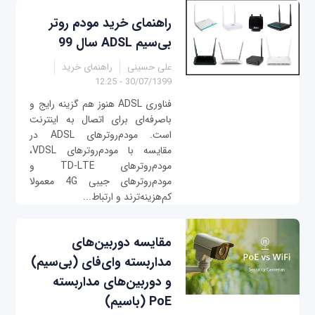
راهنمای خرید مودم روتر
بی‌سیم ADSL سال 99
علی حسینی
راهنمای خرید
30/07/1399 - 12:25
فناوری ADSL هنوز هم گزینه رایج و
باصرفه‌ای برای اتصال به اینترنت
است. مودم‌روترهای ADSL در
مقایسه با مودم‌روترهای VDSL،
مودم‌روترهای TD-LTE و
مودم‌روترهای جیبی 4G معمولا
کم‌هزینه‌ترند و ارتباط‌...
مقایسه دوربین‌های
مداربسته وای‌فای (بی‌سیم)
و دوربین‌های مداربسته
PoE (باسیم)