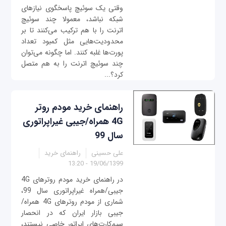
وقتی یک سوئیچ پاسخگوی نیازهای
شبکه‌ نباشد، معمولا چند سوئیچ
اترنت را با هم ترکیب می‌کنند تا بر
محدودیت‌هایی مثل کمبود تعداد
پورت‌ها غلبه کنند. اما چگونه می‌توان
چند سوئیچ اترنت را به هم متصل
کرد؟...
راهنمای خرید مودم روتر
4G همراه/جیبی غیراپراتوری
سال 99
علی حسینی
راهنمای خرید
19/06/1399 - 13:20
در راهنمای خرید مودم روترهای 4G
جیبی/همراه غیراپراتوری سال 99،
شماری از مودم‌ روترهای 4G همراه/
جیبی بازار ایران که در انحصار
سیم‌کارت‌های اپراتور خاصی نیستند،