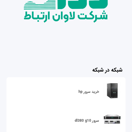
شبکه در شبکه
خرید سرور hp
سرور dl380 g10