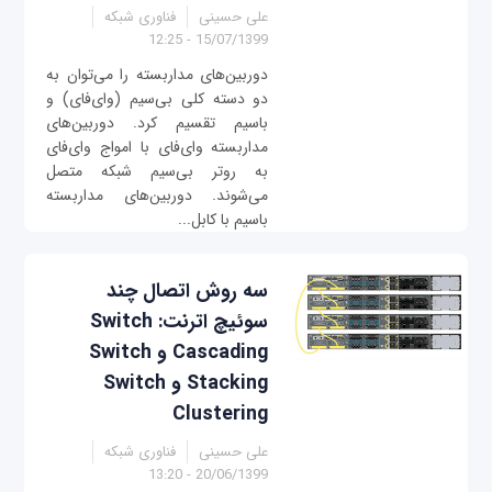
علی حسینی
فناوری شبکه
15/07/1399 - 12:25
دوربین‌های مداربسته را می‌توان به
دو دسته کلی بی‌سیم (وای‌فای) و
باسیم تقسیم کرد. دوربین‌های
مداربسته وای‌فای با امواج وای‌فای
به روتر بی‌سیم شبکه متصل
می‌شوند. دوربین‌های مداربسته
باسیم با کابل...
سه روش اتصال چند
سوئیچ اترنت‌: Switch
Cascading و Switch
Stacking و Switch
Clustering
علی حسینی
فناوری شبکه
20/06/1399 - 13:20