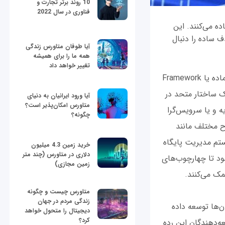
10 روند برتر تجارت و
فناوری در سال 2022
ده می‌کنند. این
ف ساده را دنبال
آیا طوفان متاورس زندگی
همه ما را برای همیشه
تغییر خواهد داد
اما فارغ از زبان برنامه‌نویسی مورد استفاده،اغلب توسعه‌دهندگان از یک چهارچوب از پیش آماده یا Framework
یک ساختار متحد در
آیا ورود ایرانیان به دنیای
متاورس امکان‌پذیر است؟
یه و یا سرویس‌گرا
چگونه؟
ح مختلف مانند
یستم مدیریت پایگاه
خرید زمین 4.3 میلیون
دلاری در متاورس (چند متر
ود تا چهارچوب‌های
زمین مجازی)
مک می‌کنند.
متاورس چیست و چگونه
زندگی مردم در جهان
ن‌ها توسعه داده
دیجیتال را متحول خواهد
کرد؟
ه‌دهندگان این رده