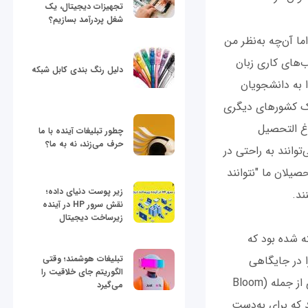
تجهیزات دیجیتال، یک
شغل پردرآمد بسازیم؟
 آن‌چه به‌نظر من
‌های کاری زبان
دلیل رنگ بندی کابل شبکه
ا به دانشجویان
یک کشورهای دیگری
رغ التحصیل
چطور تبلیغات آینده با ما
حرف می‌زند، نه به ما؟
 می‌توانند به راحتی در
صیلان ما "نتوانند
زیر پوست دنیای داده؛
ند.
نقش سرور HP در آینده
زیرساخت دیجیتال
ه شده بود که
ا در جایگاهی
تبلیغات هوشمند؛ وقتی
الگوریتم جای خلاقیت را
نمی‌دانم که بخواهم درباره این مسئله اظهارنظر کنم، اما نکته این است که تحقیقات بسیاری از جمله (Bloom
می‌گیرد
Bryan & Harter (1899) ,H نشان داده‌اند که برای به‌دست