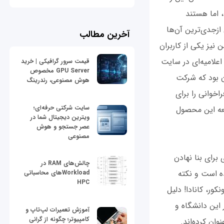
رار دارند، اما هستند
ازجدی‌ترین آن‌ها
آخرین مطالب
نیز یکی از کاربران
ن دلایل طی اعلامیه‌ای در سایت
قیمت سرور گرافیکی | خرید
GPU Server مخصوص
ن بود که شرکت
هوش مصنوعی، رندرینگ
پشتیبانی، فراخوانی را برای
سایت شرکتی حرفه‌ای؛
عه این محصول
ویترین دیجیتال شما در
عصر جستجو و هوش
مصنوعی
برای بنا نهادن
چالش‌های RAM در
ه است و نکته
Workloadهای محاسباتی
HPC
ور، کانادا! دلیل
 بیش از 150 دانشجو در سال در این دانشگاه و
آموزش تعمیرات لپ‌تاپ و
کامپیوتر؛ چگونه از گرانی
ان کرده‌اند.