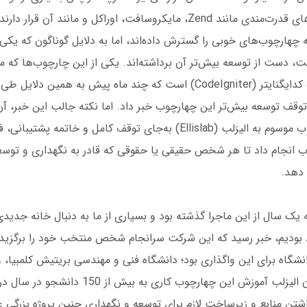
از محصولات شرکت‌های قدرت‌مندی مانند Zend، مایکروسافت، اوراکل و مانند آن ق
هارچوب‌های خوبی را گسترش داده‌اند، اما به دلایل گوناگون که یکی 
، دست از توسعه بیش‌تر آن برداشته‌اند. یکی از این چارچوب‌ها که من 
آن هستم، چهارچوب کدایگنایتر (CodeIgniter) است که چند ماه پیش به همی
توقف توسعه بیش‌تر این چهارچوب خبر داد. اما نکته جالب این خبر، آ
پشتیبان این چهارچوب موسوم به الیزلب (Ellislab) به‌جای توقف کامل و خاتمه 
ب انجام داد تا هر شخص حقیقی یا حقوقی که قادر به نگهداری و توس
 دهد.
یک ‌سال از این ماجرا گذشته بود و بسیاری از ما به دنبال خانه جدیدی 
 بودیم، خبر رسید که این شرکت سرانجام شخص منتخب خود را برگزید
گاه برای این واگذاری بود؛ دانشگاه فنی و مهندسی بریتیش کلمبیا، ونک
این انتخاب را مدیران الیزلب آموزش این چهارچوب کاری به
شتن منابع و زیرساخت لازم برای توسعه و نگهداری چنین پروژه بزرگی عنو