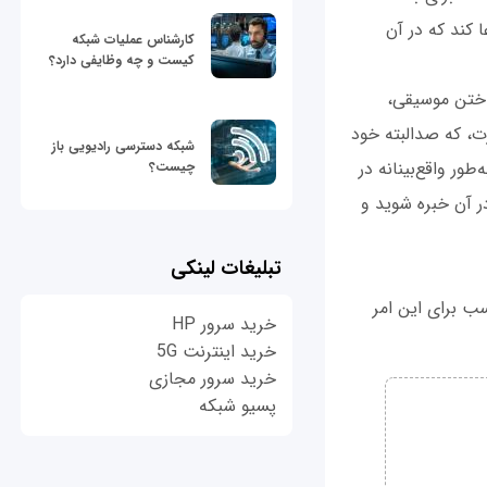
 بتواند ادعا کند که در آن
کارشناس عملیات شبکه
کیست و چه وظایفی دارد؟
اختن موسیقی،
 ساعت را صرف کسب مهارت، که صدالبته خود
شبکه دسترسی رادیویی باز
ور واقع‌بینانه در
چیست؟
ر آن خبره شوید و
تبلیغات لینکی
سب برای این امر
خرید سرور HP
خرید اینترنت 5G
خرید سرور مجازی
پسیو شبکه