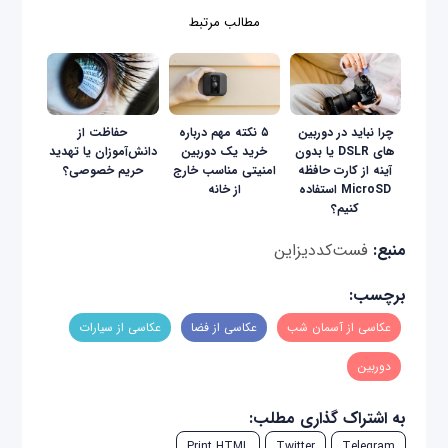
مطالب مرتبط
چرا نباید در دوربین
۵ نکته مهم درباره
حفاظت از
های DSLR یا بدون
خرید یک دوربین
دانش‌آموزان یا تهدید
آینه از کارت حافظه
امنیتی مناسب خارج
حریم خصوصی؟
MicroSD استفاده
از خانه
کنیم؟
منبع:
فست‌کد‌دیزاین
برچسب:
عکاسی از آسمان شب
عکاسی از فضا
عکاسی از سیارات
دوربین
به اشتراک گذاری مطلب:
Print HTML
Twitter
Telegram