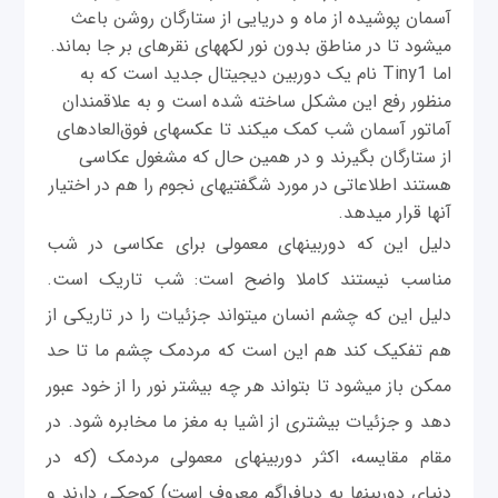
آسمان پوشیده از ماه و دریایی از ستارگان روشن باعث
می‎شود تا در مناطق بدون نور لکه‎های نقره‎ای بر جا بماند.
اما Tiny1 نام یک دوربين دیجیتال جدید است که به
منظور رفع این مشکل ساخته شده است و به علاقمندان
آماتور آسمان شب کمک می‎کند تا عکس‎های فوق‌العاده‎ای
از ستارگان بگیرند و در همین حال که مشغول عکاسی
هستند اطلاعاتی در مورد شگفتی‎های نجوم را هم در اختیار
آنها قرار می‎دهد.
دلیل این که دوربين‎های معمولی برای عکاسی در شب
مناسب نیستند کاملا واضح است: شب تاریک است.
دلیل این که چشم انسان می‎تواند جزئیات را در تاریکی از
هم تفکیک کند هم این است که مردمک چشم ما تا حد
ممکن باز می‎شود تا بتواند هر چه بیشتر نور را از خود عبور
دهد و جزئیات بیشتری از اشیا به مغز ما مخابره شود. در
مقام مقايسه، اکثر دوربين‎های معمولی مردمک (که در
دنیای دوربين‎ها به دیافراگم معروف است) کوچکی دارند و