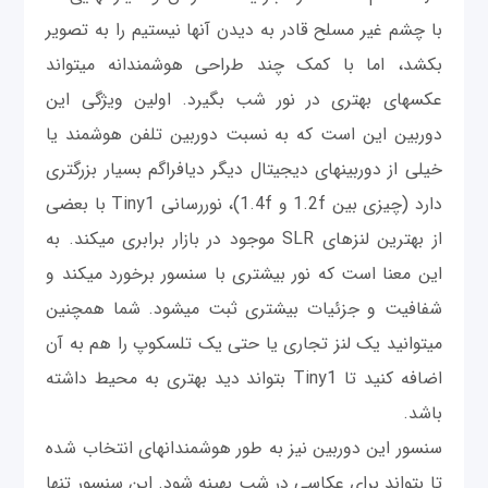
با چشم غیر مسلح قادر به دیدن آنها نیستیم را به تصویر
بکشد، اما با کمک چند طراحی هوشمندانه می‎تواند
عکس‎های بهتری در نور شب بگیرد. اولین ویژگی این
دوربين این است که به نسبت دوربين تلفن هوشمند یا
خیلی از دوربين‎های دیجیتال دیگر دیافراگم بسیار بزرگتری
دارد (چیزی بین 1.2f و 1.4f)، نوررسانی Tiny1 با بعضی
از بهترین لنزهای SLR موجود در بازار برابری می‎کند. به
این معنا است که نور بیشتری با سنسور برخورد می‎کند و
شفافيت و جزئیات بیشتری ثبت می‎شود. شما همچنین
می‎توانید یک لنز تجاری یا حتی یک تلسکوپ را هم به آن
اضافه کنید تا Tiny1 بتواند دید بهتری به محیط داشته
باشد.
سنسور این دوربين نیز به طور هوشمندانه‎ای انتخاب شده
تا بتواند برای عکاسی در شب بهینه شود. این سنسور تنها