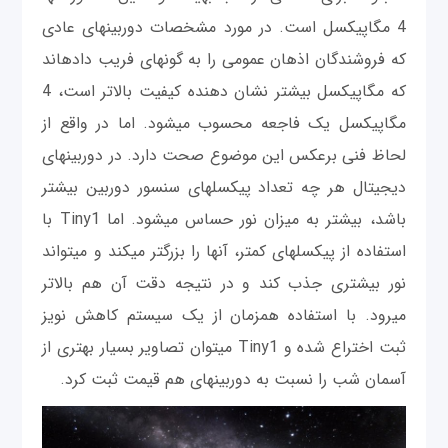
4 مگاپیکسل است. در مورد مشخصات دوربين‎های عادی
که فروشندگان اذهان عمومی‎ را به گونه‎ای فریب داده‎اند
که مگاپیکسل بیشتر نشان دهنده کیفیت بالاتر است، 4
مگاپیکسل یک فاجعه محسوب می‎شود. اما در واقع از
لحاظ فنی برعکس این موضوع صحت دارد. در دوربين‎های
دیجیتال هر چه تعداد پیکسل‎های سنسور دوربين بیشتر
باشد، بیشتر به میزان نور حساس می‎شود. اما Tiny1 با
استفاده از پیکسل‎های کمتر، آنها را بزرگتر می‎کند و می‎تواند
نور بیشتری جذب کند و در نتیجه دقت آن هم بالاتر
می‎رود. با استفاده همزمان از یک سیستم کاهش نویز
ثبت اختراع شده و Tiny1 می‎توان تصاویر بسیار بهتری از
آسمان شب را نسبت به دوربين‎های هم قیمت ثبت کرد.