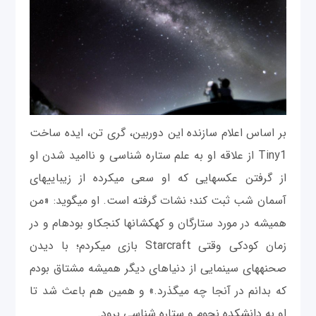
بر اساس اعلام سازنده این دوربين، گری تن، ایده ساخت
Tiny1 از علاقه او به علم ستاره شناسی و ناامید شدن او
از گرفتن عکس‎هایی که او سعی می‎کرده از زیبایی‎های
آسمان شب ثبت کند؛ نشات گرفته است. او می‎گوید: «من
همیشه در مورد ستارگان و کهکشان‎ها کنجکاو بوده‎ام و در
زمان کودکی وقتی Starcraft بازی می‎کردم؛ با دیدن
صحنه‎های سینمایی از دنیاهای دیگر همیشه مشتاق بودم
که بدانم در آنجا چه می‎گذرد.» و همین هم باعث شد تا
او به دانشکده نجوم و ستاره شناسی برود.