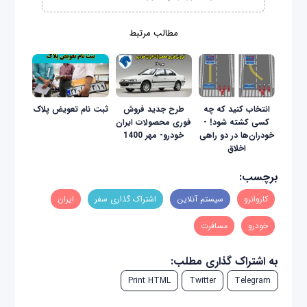
مطالب مرتبط
انتخاب کنید که چه
طرح جدید فروش
ثبت نام تعویض پلاک
کسی کشته شود! -
فوری محصولات ایران
خودران‌ها در دو راهی
خودرو- مهر 1400
اخلاق
برچسب:
کاروانرو
سیستم آنلاین
اشتراک گذاری سفر
ایران
خودرو
مسافرت
به اشتراک گذاری مطلب:
Print HTML
Twitter
Telegram