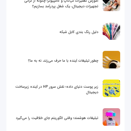
آموزش تعمیرات لپ‌تاپ و کامپیوتر؛ چگونه از گرانی
تجهیزات دیجیتال، یک شغل پردرآمد بسازیم؟
دلیل رنگ بندی کابل شبکه
چطور تبلیغات آینده با ما حرف می‌زند، نه به ما؟
زیر پوست دنیای داده؛ نقش سرور HP در آینده زیرساخت
دیجیتال
تبلیغات هوشمند؛ وقتی الگوریتم جای خلاقیت را می‌گیرد