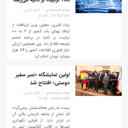
100 ترابیت بر ثانیه می‌رسد
بهنام علیمحمدی
اخبار ایران
01/10/1395 - 21:55
برات قنبری، معاون وزیر ارتباطات از
ارتقاء پهنای باند کشور از ۴ به ۱۰۰
ترابیت بر ثانیه در برنامه‌ ششم
توسعه اطلاع داد. وی همچنین ارزش
بازار فناوری اطلاعات کشور را 34 هزار
میلیارد تومان اعلام کرد.
اولین نمایشگاه «تمبر سفیر
دوستی» افتتاح شد
بهنام علیمحمدی
اخبار ایران
29/09/1395 - 17:53
پست به زمان هخامنشیان برمی‌گردد
که نشان از سابقه تاریخی بالای آن
در ایران دارد. از طرفی نگهداری
تمبرها در قالب کلکسیون تمبر در