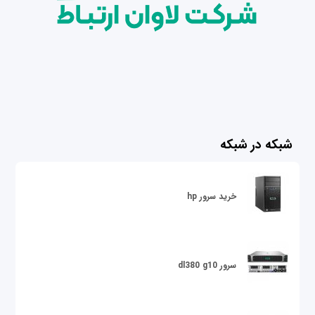
شبکه در شبکه
خرید سرور hp
سرور dl380 g10