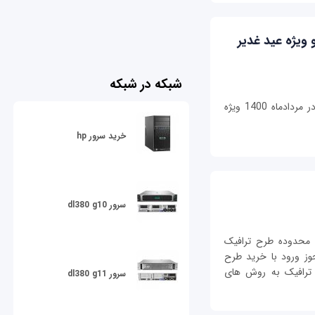
ویژه عید غدیر
شبکه در شبکه
طرح جدید پیش فروش محصولات ایران خودرو در مردادماه 1400 ویژه
خرید سرور hp
سرور dl380 g10
 محدوده طرح ترافیک
وز ورود با خرید طرح
 ترافیک به روش های
سرور dl380 g11