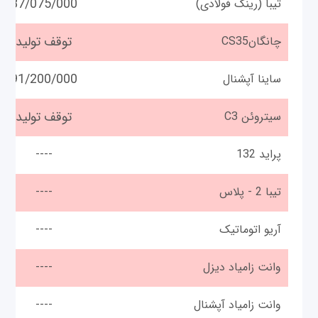
87/075/000
تیبا (رینگ فولادی)
توقف تولید
چانگانCS35
91/200/000
ساینا آپشنال
توقف تولید
سیتروئن C3
پراید 132
----
تیبا 2 - پلاس
----
آریو اتوماتیک
----
وانت زامیاد دیزل
----
وانت زامیاد آپشنال
----