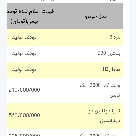
قیمت اعلام شده توسط گر
مدل خودرو
بهمن(تومان)
توقف تولید
مزدا3
توقف تولید
بسترن B30
توقف تولید
هاوالH2
وانت کارا 2000- تک
210/000/000
کابین
کاپرا دوکابین دو
560/000/000
دیفرانسیل