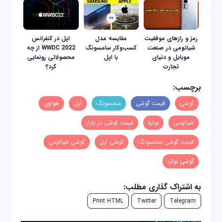
رمز و رازهای موفقیت
مقایسه مدل
اپل در کنفرانس
شیائومی در صنعت
کسب‌و‌کار سامسونگ
WWDC 2022 از چه
موبایل و دنیای
با اپل
محصولاتی رونمایی
تجارت
کرد؟
برچسب:
گوشی
قیمت گوشی
سامسونگ
اپل
هواوی
شیائومی
نوکیا
قیمت گوشی در بازار
قیمت گوشی سامسونگ
گوشی اپل
گوشی شیائومی
گوشی نوکیا
به اشتراک گذاری مطلب:
Print HTML
Twitter
Telegram