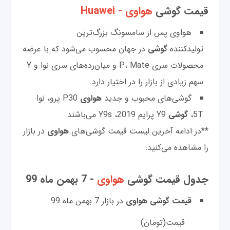
قیمت گوشی
هواوی - Huawei
هواوی پس از سامسونگ بزرگ‌ترین
تولیدکننده
گوشی
در جهان محسوب می‌شود که با عرضه
محصولات سری P، Mate و میان‌رده‌های سری نوا و Y
سهم زیادی از بازار را در اختیار دارد.
گوشی‌های محبوب و جدید
هواوی
P30 پرو، نوا
5T،
گوشی
Y9 پرایم 2019، Y9s می‌باشند.
**در ادامه آخرین لیست قیمت گوشی‌های
هواوی
در بازار
را مشاهده می‌کنید:
جدول قیمت گوشی
هواوی
- 7 بهمن ماه 99
قیمت گوشی هواوی
در بازار 7 بهمن ماه 99
قیمت(تومان)
م