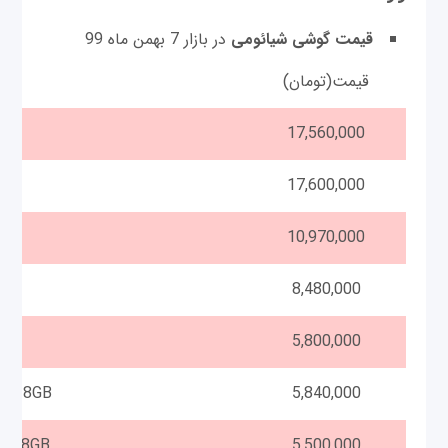
قیمت گوشی شیائومی
در بازار 7 بهمن ماه 99
قیمت(تومان)
مد
AM
17,560,000
M
17,600,000
10,970,000
8,480,000
5,800,000
M 128GB
5,840,000
Redmi Note 9S M2003J6A1G Dual SIM 128GB
5,500,000