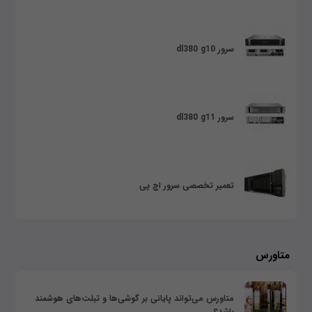
سرور dl380 g10
سرور dl380 g11
تعمیر تخصصی سرور اچ پی
متاورس
متاورس می‌تواند پایانی بر گوشی‌ها و تبلت‌های هوشمند
باشد؟