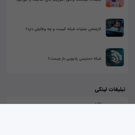
کارشناس عملیات شبکه کیست و چه وظایفی دارد؟
شبکه دسترسی رادیویی باز چیست؟
تبلیغات لینکی
خرید سرور HP
خرید اینترنت 5G
خرید سرور مجازی
پسیو شبکه