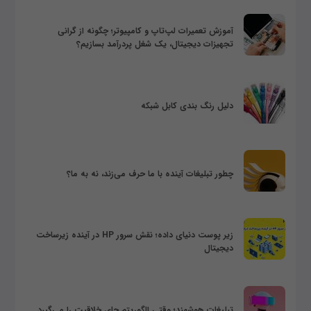
آموزش تعمیرات لپ‌تاپ و کامپیوتر؛ چگونه از گرانی
تجهیزات دیجیتال، یک شغل پردرآمد بسازیم؟
دلیل رنگ بندی کابل شبکه
چطور تبلیغات آینده با ما حرف می‌زند، نه به ما؟
زیر پوست دنیای داده؛ نقش سرور HP در آینده زیرساخت
دیجیتال
تبلیغات هوشمند؛ وقتی الگوریتم جای خلاقیت را می‌گیرد