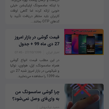
دریافت و ارسال پیامک بهره می‌برند.
با اینکه سامسونگ اپلیکیشن خیلی
خوبی ارائه کرده اما گاهی اوقات
کاربران باید منتظر دریافت تأیید یا
کدهای OTP بمانند...
قیمت گوشی در بازار امروز
27 دی ماه 99 + جدول
اخبار ایران
27/10/1399 - 07:45
در این مطلب قیمت انواع گوشی
همراه سامسونگ، اپل، هواوی، نوکیا
و شیائومی در بازار امروز شنبه 27 دی
ماه 1399 را مشاهده می‌نمایید.
چرا گوشی سامسونگ من
به وای‌فای وصل نمی‌شود؟
حمید نیک‌روش