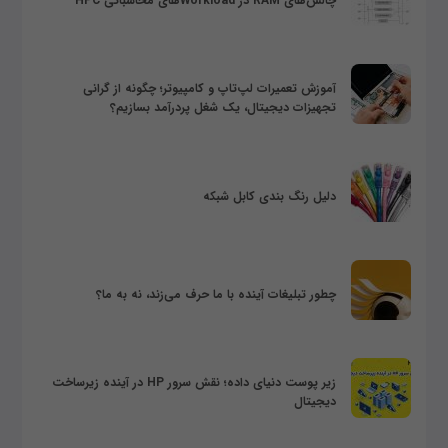
چالش‌های RAM در Workloadهای محاسباتی HPC
آموزش تعمیرات لپ‌تاپ و کامپیوتر؛ چگونه از گرانی
تجهیزات دیجیتال، یک شغل پردرآمد بسازیم؟
دلیل رنگ بندی کابل شبکه
چطور تبلیغات آینده با ما حرف می‌زند، نه به ما؟
زیر پوست دنیای داده؛ نقش سرور HP در آینده زیرساخت
دیجیتال