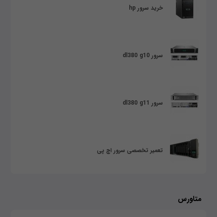
خرید سرور hp
سرور dl380 g10
سرور dl380 g11
تعمیر تخصصی سرور اچ پی
متاورس