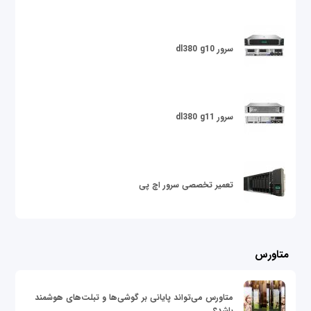
سرور dl380 g10
سرور dl380 g11
تعمیر تخصصی سرور اچ پی
متاورس
متاورس می‌تواند پایانی بر گوشی‌ها و تبلت‌های هوشمند
باشد؟