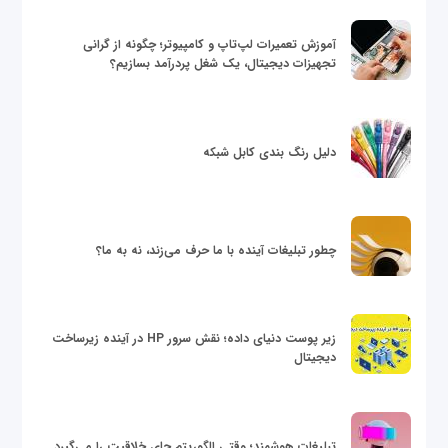
آموزش تعمیرات لپ‌تاپ و کامپیوتر؛ چگونه از گرانی
تجهیزات دیجیتال، یک شغل پردرآمد بسازیم؟
دلیل رنگ بندی کابل شبکه
چطور تبلیغات آینده با ما حرف می‌زند، نه به ما؟
زیر پوست دنیای داده؛ نقش سرور HP در آینده زیرساخت
دیجیتال
تبلیغات هوشمند؛ وقتی الگوریتم جای خلاقیت را می‌گیرد