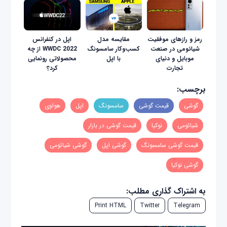
رمز و رازهای موفقیت
مقایسه مدل
اپل در کنفرانس
شیائومی در صنعت
کسب‌و‌کار سامسونگ
WWDC 2022 از چه
موبایل و دنیای
با اپل
محصولاتی رونمایی
تجارت
کرد؟
برچسب:
گوشی
قیمت گوشی
سامسونگ
اپل
هواوی
شیائومی
نوکیا
قیمت گوشی در بازار
قیمت گوشی سامسونگ
گوشی اپل
گوشی شیائومی
گوشی نوکیا
به اشتراک گذاری مطلب:
Print HTML
Twitter
Telegram