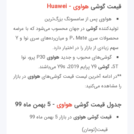
قیمت گوشی
هواوی - Huawei
هواوی پس از سامسونگ بزرگ‌ترین
تولیدکننده
گوشی
در جهان محسوب می‌شود که با عرضه
محصولات سری P، Mate و میان‌رده‌های سری نوا و Y
سهم زیادی از بازار را در اختیار دارد.
گوشی‌های محبوب و جدید
هواوی
P30 پرو، نوا
5T،
گوشی
Y9 پرایم 2019، Y9s می‌باشند.
**در ادامه آخرین لیست قیمت گوشی‌های
هواوی
در بازار
را مشاهده می‌کنید:
جدول قیمت گوشی
هواوی
- 5 بهمن ماه 99
قیمت گوشی هواوی
در بازار 5 بهمن ماه 99
قیمت(تومان)
م