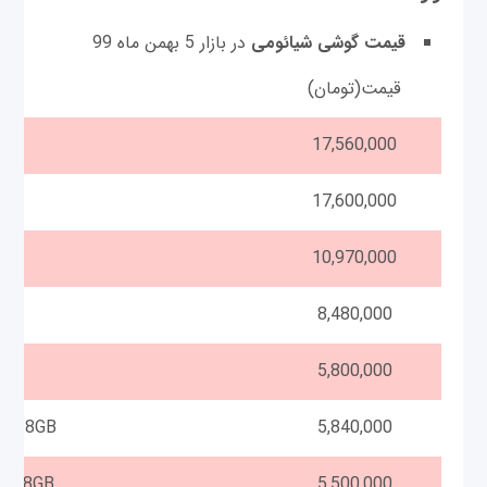
قیمت گوشی شیائومی
در بازار 5 بهمن ماه 99
قیمت(تومان)
مد
AM
17,560,000
M
17,600,000
10,970,000
8,480,000
5,800,000
M 128GB
5,840,000
Redmi Note 9S M2003J6A1G Dual SIM 128GB
5,500,000