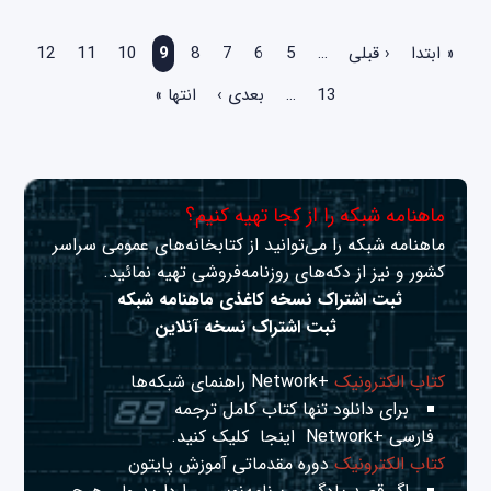
صفحه‌ها
« ابتدا
‹ قبلی
…
5
6
7
8
9
10
11
12
13
…
بعدی ›
انتها »
ماهنامه شبکه را از کجا تهیه کنیم؟
ماهنامه شبکه را می‌توانید از کتابخانه‌های عمومی سراسر
کشور و نیز از دکه‌های روزنامه‌فروشی تهیه نمائید.
ثبت اشتراک نسخه کاغذی ماهنامه شبکه
ثبت اشتراک نسخه آنلاین
کتاب الکترونیک
+Network راهنمای شبکه‌ها
برای دانلود تنها کتاب کامل ترجمه
فارسی +Network
اینجا
کلیک کنید.
کتاب الکترونیک
دوره مقدماتی آموزش پایتون