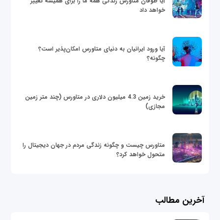
آیا طوفان متاورس زندگی همه ما را برای همیشه تغییر
خواهد داد
آیا ورود ایرانیان به دنیای متاورس امکان‌پذیر است؟
چگونه؟
خرید زمین 4.3 میلیون دلاری در متاورس (چند متر زمین
مجازی)
متاورس چیست و چگونه زندگی مردم در جهان دیجیتال را
متحول خواهد کرد؟
آخرین مطالب