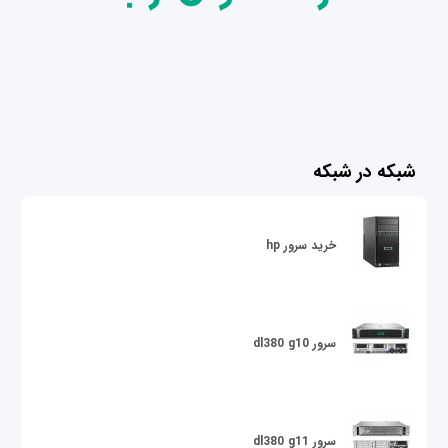
شبکه در شبکه
خرید سرور hp
سرور dl380 g10
سرور dl380 g11