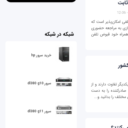
ثابت
ی امکان‌پذیر است که
ازی به مراجعه حضوری
شبکه در شبکه
 همراه خود قبوض تلفن
خرید سرور hp
کشور
سرور dl380 g10
کدیگر تفاوت دارند و از
صادرکننده را به دست
مختلف را بدانید و...
سرور dl380 g11
‌کنند؟