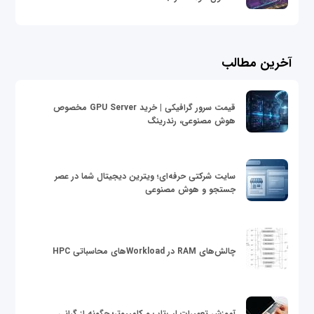
آخرین مطالب
قیمت سرور گرافیکی | خرید GPU Server مخصوص
هوش مصنوعی، رندرینگ
سایت شرکتی حرفه‌ای؛ ویترین دیجیتال شما در عصر
جستجو و هوش مصنوعی
چالش‌های RAM در Workloadهای محاسباتی HPC
آموزش تعمیرات لپ‌تاپ و کامپیوتر؛ چگونه از گرانی