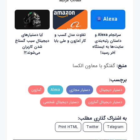
مطالب مرتبط
سرانجام Alexa و
تفاوت مدل کسب و
آیا دستیارهای
داستان رتبه‌بندی
کار آمازون و علی بابا
دیجیتال سبب گستاخ
سایت‌ها به ایستگاه
شدن کاربران
آخر رسید!
می‌شوند؟!
منبع:
گفتگو با معاون الکسا
برچسب:
دستیار دیجیتال
دستیار مجازی
Alexa
آمازون
دستیار دیجیتال آمازون
دستیار دیجیتال شخصی
به اشتراک گذاری مطلب:
Print HTML
Twitter
Telegram