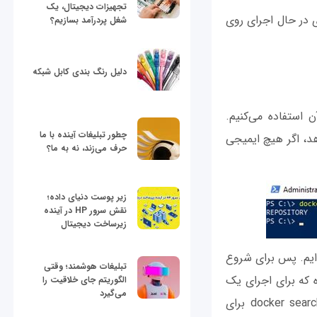
تجهیزات دیجیتال، یک
ی در حال اجرای روی
شغل پردرآمد بسازیم؟
دلیل رنگ بندی کابل شبکه
 آن استفاده می‌کنیم.
چطور تبلیغات آینده با ما
ی‌دهد، اگر هیچ ایمیجی
حرف می‌زند، نه به ما؟
زیر پوست دنیای داده؛
نقش سرور HP در آینده
زیرساخت دیجیتال
‌ایم. پس برای شروع
تبلیغات هوشمند؛ وقتی
ه که برای اجرای یک
الگوریتم جای خلاقیت را
می‌گیرد
برنامه دات‌نت درون یک کانتینر نانو سرور استفاده می‌شود. در اولین گام می‌توانیم از docker search برای