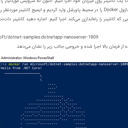
ا یک کانتینر روی میزبان خود اجرا کنیم. اکنون که سرویس موردنیاز را
ریاده سازی کردیم‌، ماژول Docker را در محیط پاورشل وارد کردیم و ایمیج کانتینر مو
 که کانتینر را راه‌اندازی می‌کند اجرا کنیم. اجازه دهید کانتینر دات‌نت
soft/dotnet-samples:dotnetapp-nanoserver-1809
ده از فرمان بالا اجرا شده و خروجی جالب زیر را نشان می‌دهد.