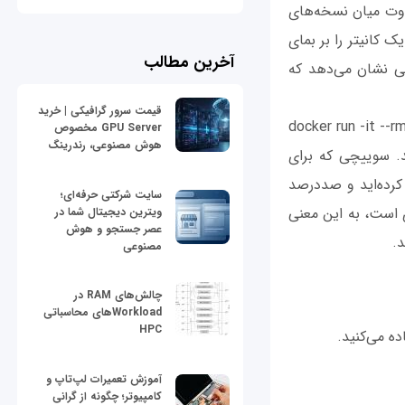
فاوت میان نسخه‌های
ک کانیتر را بر بمای
آخرین مطالب
ا دارد. دستور زیر به خوبی نشان می‌دهد که
قیمت سرور گرافیکی | خرید
docker run -it --
GPU Server مخصوص
هوش مصنوعی، رندرینگ
 می‌دهد. سوییچی که برای
کرده‌اید و صددرصد
سایت شرکتی حرفه‌ای؛
لا یک سوئیچ پاکسازی است، به این معنی
ویترین دیجیتال شما در
عصر جستجو و هوش
.
مصنوعی
چالش‌های RAM در
Workloadهای محاسباتی
HPC
آموزش تعمیرات لپ‌تاپ و
کامپیوتر؛ چگونه از گرانی