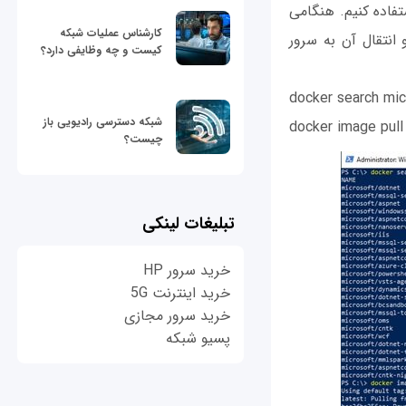
 مخزن Microsoft Docker Hub قرار دارند استفاده کنیم. هنگامی
کارشناس عملیات شبکه
ن docker pull برای دانلود ایمیج و انتقال آن به سرور
کیست و چه وظایفی دارد؟
docker search mic
شبکه دسترسی رادیویی باز
docker image pull
چیست؟
تبلیغات لینکی
خرید سرور HP
خرید اینترنت 5G
خرید سرور مجازی
پسیو شبکه