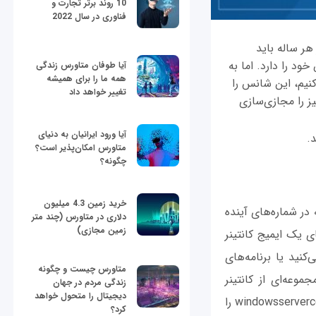
10 روند برتر تجارت و
فناوری در سال 2022
هر ساله باید
 را دارد. اما به
آیا طوفان متاورس زندگی
همه ما را برای همیشه
کنیم، این شانس را
تغییر خواهد داد
یز را مجازی‌سازی
آیا ورود ایرانیان به دنیای
د.
متاورس امکان‌پذیر است؟
چگونه؟
خرید زمین 4.3 میلیون
در شماره‌های آینده
دلاری در متاورس (چند متر
زمین مجازی)
ی یک ایمیج کانتینر
نید یا برنامه‌های
متاورس چیست و چگونه
موعه‌ای از کانتینر
زندگی مردم در جهان
دیجیتال را متحول خواهد
موجود باشند. به‌طور مثال، ممکن است ایمیج کانتینترهایی داشته باشید که همگی نام windowsservercore را
کرد؟