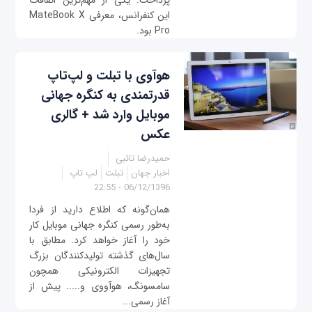
پرداخت. یکی از مهم‌ترین اتفاقات
این کنفرانس، معرفی MateBook X
Pro بود.
هوآوی با تبلت‌ و لپ‌تاپ‌
قدرتمندی به کنگره جهانی
موبایل وارد شد + گالری
عکس
حمیدرضا تائبی
اخبار جهان
تبلت
لپ تاپ
06/12/1396 - 22:55
همان‌گونه که اطلاع دارید از فردا
به‌طور رسمی کنگره جهانی موبایل کار
خود را آغاز خواهد کرد. مطابق با
سال‌های گذشته تولیدکنندگان بزرگ
تجهیزات الکترونیکی همچون
سامسونگ، هوآووی و..... پیش از
آغاز رسمی...