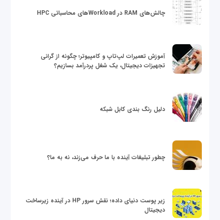
چالش‌های RAM در Workloadهای محاسباتی HPC
آموزش تعمیرات لپ‌تاپ و کامپیوتر؛ چگونه از گرانی
تجهیزات دیجیتال، یک شغل پردرآمد بسازیم؟
دلیل رنگ بندی کابل شبکه
چطور تبلیغات آینده با ما حرف می‌زند، نه به ما؟
زیر پوست دنیای داده؛ نقش سرور HP در آینده زیرساخت
دیجیتال