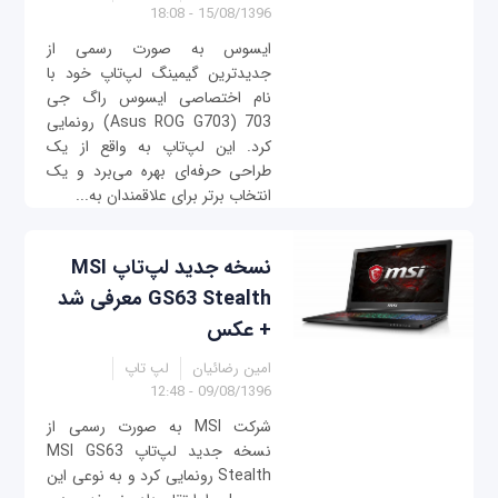
15/08/1396 - 18:08
ایسوس به صورت رسمی از
جدیدترین گیمینگ لپ‌تاپ خود با
نام اختصاصی ایسوس راگ جی
703 (Asus ROG G703) رونمایی
کرد. این لپ‌تاپ به واقع از یک
طراحی حرفه‌ای بهره می‌برد و یک
انتخاب برتر برای علاقمندان به...
نسخه جدید لپ‌تاپ MSI
GS63 Stealth معرفی شد
+ عکس
امین رضائیان
لپ تاپ
09/08/1396 - 12:48
شرکت MSI به صورت رسمی از
نسخه جدید لپ‌تاپ MSI GS63
Stealth رونمایی کرد و به نوعی این