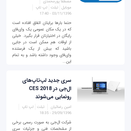
مصطفا پورمحمدی
موبایل
تبلت
لپ تاپ
03/11/1396 - 17:40
حتما بارها برایتان اتفاق افتاده است
که در یک مکان عمومی یک وای‌فای
رایگان در اختیارتان قرار بگیرد. خیلی
از اوقات هم ممکن است در جایی
باشید که بیش از یک فرستنده
وای‌فای وجود داشته باشد و به تمام
این...
سری جدید لپ‌تاپ‌های
ال‌جی در CES 2018
رونمایی می‌شوند
امین رضائیان
تبلت
لپ تاپ
29/09/1396 - 18:35
شرکت ال‌جی به صورت رسمی برخی
از مشخصات فنی و جزئیات سری