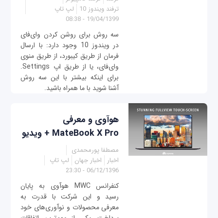
ترفند ویندوز 10
لپ تاپ
19/04/1399 - 08:38
سه روش برای روشن کردن وای‌فای
در ویندوز 10 وجود دارد: با ارسال
فرمان از طریق کیبورد، از طریق منوی
وای‌فای، یا از طریق اپ Settings.
برای اینکه بیشتر با این سه روش
آشنا شوید با ما همراه باشید.
هوآوی و معرفی
MateBook X Pro + ویدیو
مصطفا پورمحمدی
اخبار
اخبار جهان
لپ تاپ
06/12/1396 - 23:30
کنفرانس MWC هوآوی به پایان
رسید و این شرکت با قدرت به
معرفی محصولات و نوآوری‌های خود