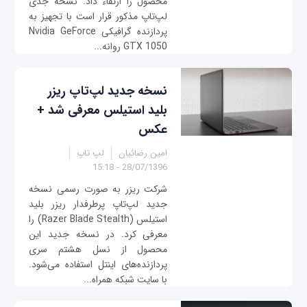
محصول را ارتقاء داد. نسخه جدی
لپ‌تاپ مذکور قرار است با تجهیز به
پردازنده گرافیکی Nvidia GeForce
GTX 1050 روانه...
نسخه جدید لپ‌تاپ ریزر
بلید استیلس معرفی شد +
عکس
امین رضائیان
لپ تاپ
28/07/1396 - 15:18
شرکت ریزر به صورت رسمی نسخه
جدید لپ‌تاپ پرطرفدار ریزر بلید
استیلس (Razer Blade Stealth) را
معرفی کرد. در نسخه جدید این
محصول از نسل هشتم سری
پردازنده‌های اینتل استفاده می‌شود.
با سایت شبکه همراه...