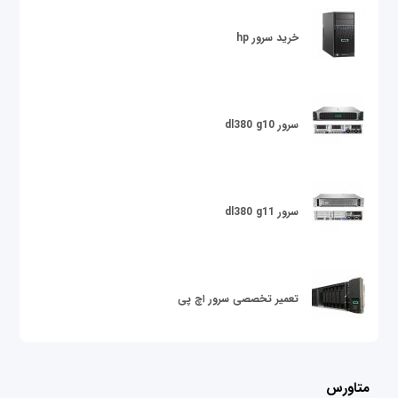
خرید سرور hp
سرور dl380 g10
سرور dl380 g11
تعمیر تخصصی سرور اچ پی
متاورس