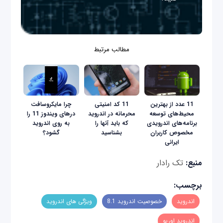
مطالب مرتبط
11 عدد از بهترین
11 کد امنیتی
چرا مایکروسافت
محیط‌های توسعه
محرمانه در اندروید
در‌های ویندوز 11 را
برنامه‌های اندرویدی
که باید آنها را
به روی اندروید
مخصوص کاربران
بشناسید
گشود؟
ایرانی
منبع:
تک رادار
برچسب:
اندروید
خصوصیت اندروید 8.1
ویژگی های اندروید
اندروید اوریو