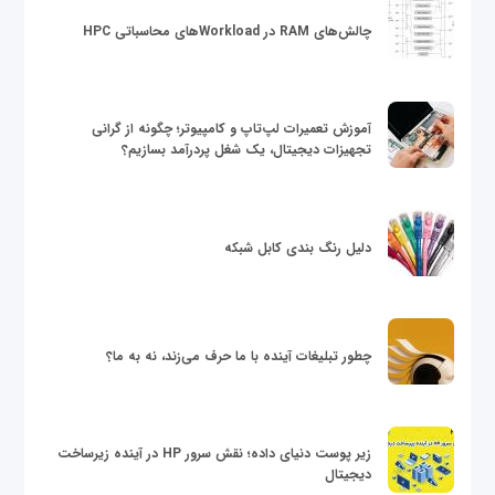
چالش‌های RAM در Workloadهای محاسباتی HPC
آموزش تعمیرات لپ‌تاپ و کامپیوتر؛ چگونه از گرانی
تجهیزات دیجیتال، یک شغل پردرآمد بسازیم؟
دلیل رنگ بندی کابل شبکه
چطور تبلیغات آینده با ما حرف می‌زند، نه به ما؟
زیر پوست دنیای داده؛ نقش سرور HP در آینده زیرساخت
دیجیتال